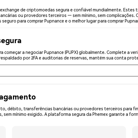
xchange de criptomoedas segura e confiável mundialmente. Estes t
bancárias ou provedores terceiros — sem mínimo, sem complicações. C
is seguro para comprar Pupnance e o melhor lugar para comprar Pupna
segura
a começar a negociar Pupnance (PUPX) globalmente. Complete a veri
espaldado por 2FA e auditorias de reservas, mantém sua conta prote
 pagamento
o, débito, transferências bancárias ou provedores terceiros para f
 sem mínimo exigido. A plataforma segura da Phemex garante a form