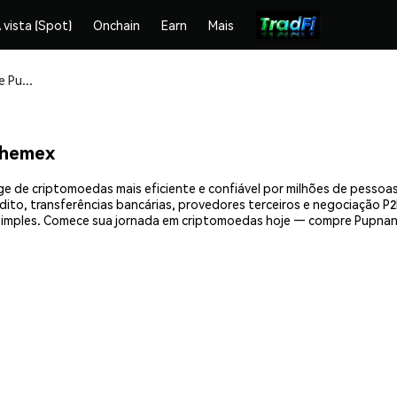
 vista (Spot)
Onchain
Earn
Mais
Compre e armazene Pupnance (PUPX) com segurança
Phemex
 de criptomoedas mais eficiente e confiável por milhões de pessoa
ito, transferências bancárias, provedores terceiros e negociação P2P
imples. Comece sua jornada em criptomoedas hoje — compre Pupnanc