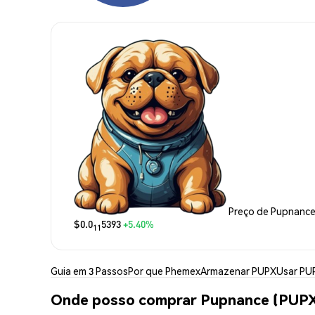
Preço de Pupnanc
$0.0
5393
+5.40%
11
Guia em 3 Passos
Por que Phemex
Armazenar PUPX
Usar PU
Onde posso comprar Pupnance (PUP