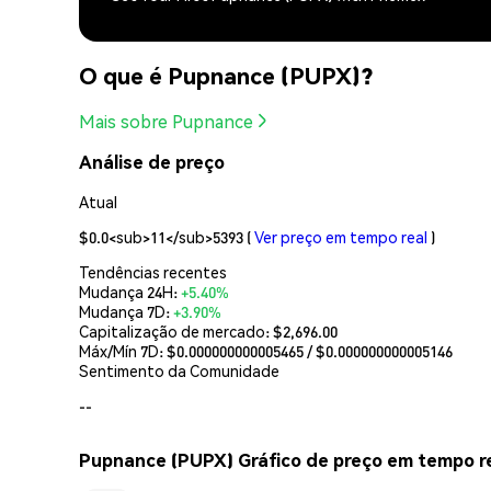
O que é Pupnance (PUPX)?
Mais sobre Pupnance
Análise de preço
Atual
$0.0<sub>11</sub>5393
(
Ver preço em tempo real
)
Tendências recentes
Mudança 24H:
+5.40%
Mudança 7D:
+3.90%
Capitalização de mercado:
$2,696.00
Máx/Mín 7D: $
0.000000000005465
/ $
0.000000000005146
Sentimento da Comunidade
--
Pupnance (PUPX) Gráfico de preço em tempo r