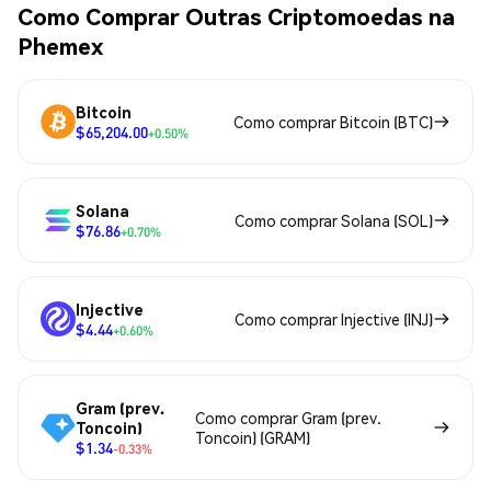
Como Comprar Outras Criptomoedas na
Phemex
Bitcoin
Como comprar Bitcoin (BTC)
$65,204.00
+0.50%
Solana
Como comprar Solana (SOL)
$76.86
+0.70%
Injective
Como comprar Injective (INJ)
$4.44
+0.60%
Gram (prev.
Como comprar Gram (prev.
Toncoin)
Toncoin) (GRAM)
$1.34
-0.33%