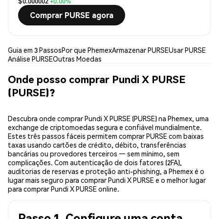
$0.000002
+0.00%
Comprar PURSE agora
Guia em 3 Passos
Por que Phemex
Armazenar PURSE
Usar PURSE
Análise PURSE
Outras Moedas
Onde posso comprar Pundi X PURSE
(PURSE)?
Descubra onde comprar Pundi X PURSE (PURSE) na Phemex, uma
exchange de criptomoedas segura e confiável mundialmente.
Estes três passos fáceis permitem comprar PURSE com baixas
taxas usando cartões de crédito, débito, transferências
bancárias ou provedores terceiros — sem mínimo, sem
complicações. Com autenticação de dois fatores (2FA),
auditorias de reservas e proteção anti-phishing, a Phemex é o
lugar mais seguro para comprar Pundi X PURSE e o melhor lugar
para comprar Pundi X PURSE online.
Passo 1. Configure uma conta