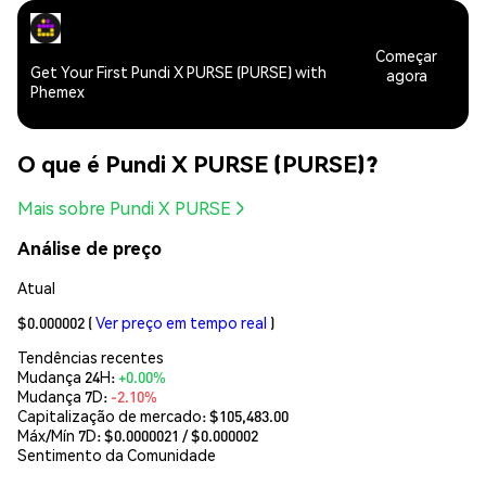
Começar
Get Your First Pundi X PURSE (PURSE) with
agora
Phemex
O que é Pundi X PURSE (PURSE)?
Mais sobre Pundi X PURSE
Análise de preço
Atual
$0.000002
(
Ver preço em tempo real
)
Tendências recentes
Mudança 24H:
+0.00%
Mudança 7D:
-2.10%
Capitalização de mercado:
$105,483.00
Máx/Mín 7D: $
0.0000021
/ $
0.000002
Sentimento da Comunidade