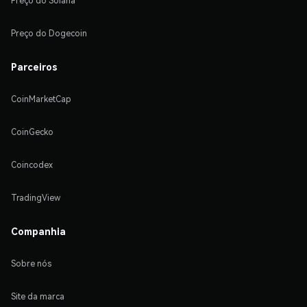
Preço do Solana
Preço do Dogecoin
Parceiros
CoinMarketCap
CoinGecko
Coincodex
TradingView
Companhia
Sobre nós
Site da marca