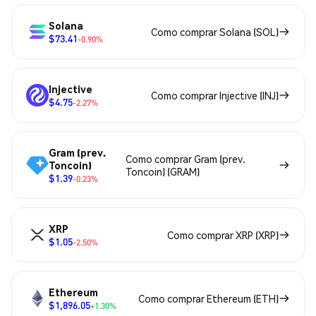
Solana
Como comprar Solana (SOL)
$73.41
-0.90%
Injective
Como comprar Injective (INJ)
$4.75
-2.27%
Gram (prev.
Como comprar Gram (prev.
Toncoin)
Toncoin) (GRAM)
$1.39
-0.23%
XRP
Como comprar XRP (XRP)
$1.05
-2.50%
Ethereum
Como comprar Ethereum (ETH)
$1,896.05
+1.30%