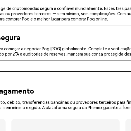
e de criptomoedas segura e confiável mundialmente. Estes três pa
ias ou provedores terceiros — sem mínimo, sem complicações. Com aut
ara comprar Pog e o melhor lugar para comprar Pog online.
segura
a começar a negociar Pog (POG) globalmente. Complete a verificaçã
o por 2FA e auditorias de reservas, mantém sua conta protegida desd
 pagamento
o, débito, transferências bancárias ou provedores terceiros para f
 sem mínimo exigido. A plataforma segura da Phemex garante a form