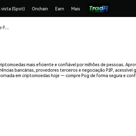
 vista (Spot)
Onchain
Earn
Mais
Compre e armazene Pog (POG) com segurança
riptomoedas mais eficiente e confiável por milhões de pessoas. Apr
erências bancárias, provedores terceiros e negociação P2P, acessível
jornada em criptomoedas hoje — compre Pog de forma segura e conf