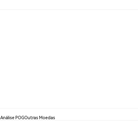
G
Análise POG
Outras Moedas