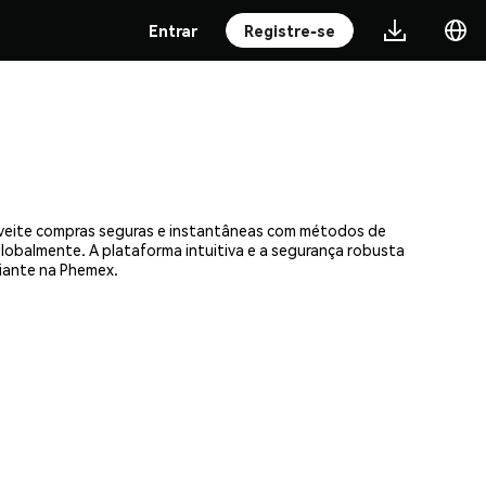
Entrar
Registre-se
oveite compras seguras e instantâneas com métodos de
 globalmente. A plataforma intuitiva e a segurança robusta
iante na Phemex.