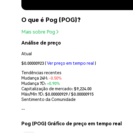
O que é Pog (POG)?
Mais sobre Pog
Análise de preço
Atual
$0.00000923
(
Ver preço em tempo real
)
Tendências recentes
Mudança 24H:
-0.50%
Mudança 7D:
+0.90%
Capitalização de mercado:
$9,224.00
Máx/Mín 7D: $
0.00000929
/ $
0.00000915
Sentimento da Comunidade
--
Pog (POG) Gráfico de preço em tempo real