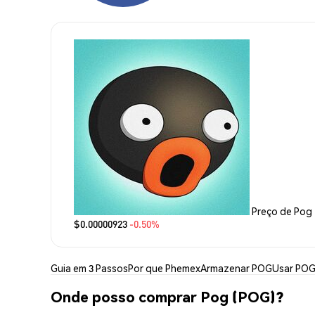
Preço de Pog
$0.00000923
-0.50%
Guia em 3 Passos
Por que Phemex
Armazenar POG
Usar PO
Onde posso comprar Pog (POG)?