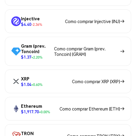
Injective
Como comprar Injective (INJ)
$4.40
-2.36%
Gram (prev.
Como comprar Gram (prev.
Toncoin)
Toncoin) (GRAM)
$1.37
+2.20%
XRP
Como comprar XRP (XRP)
$1.04
+0.60%
Ethereum
Como comprar Ethereum (ETH)
$1,917.70
+0.00%
TRON