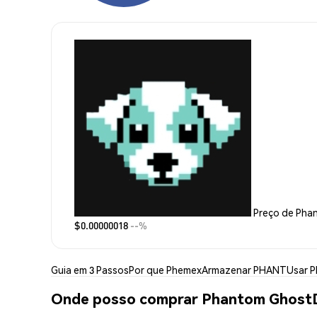
Preço de Ph
$0.00000018
--%
Guia em 3 Passos
Por que Phemex
Armazenar PHANT
Usar 
Onde posso comprar Phantom Ghos