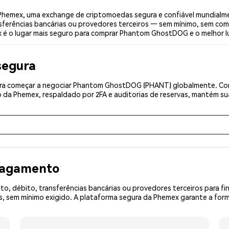
emex, uma exchange de criptomoedas segura e confiável mundialme
sferências bancárias ou provedores terceiros — sem mínimo, sem com
ex é o lugar mais seguro para comprar Phantom GhostDOG e o melhor
segura
ra começar a negociar Phantom GhostDOG (PHANT) globalmente. Comp
 da Phemex, respaldado por 2FA e auditorias de reservas, mantém sua
 pagamento
o, débito, transferências bancárias ou provedores terceiros para f
 sem mínimo exigido. A plataforma segura da Phemex garante a form