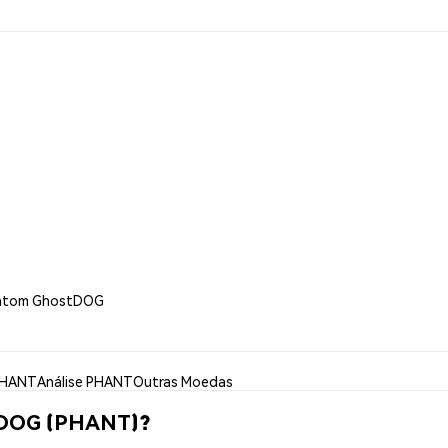
antom GhostDOG
PHANT
Análise PHANT
Outras Moedas
tDOG (PHANT)?