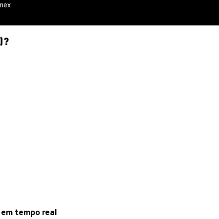
emex
)?
em tempo real