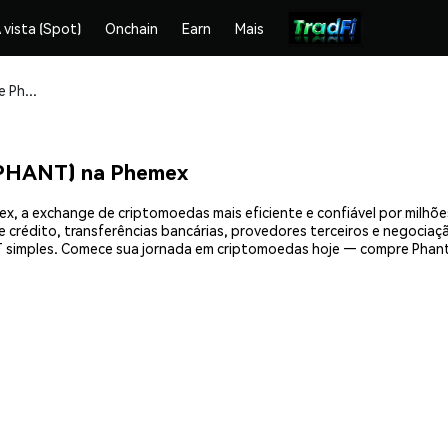
 vista (Spot)
Onchain
Earn
Mais
Compre e armazene Phantom GhostDOG (PHANT) com segurança
PHANT) na Phemex
a exchange de criptomoedas mais eficiente e confiável por milhõe
crédito, transferências bancárias, provedores terceiros e negociação
 simples. Comece sua jornada em criptomoedas hoje — compre Phan