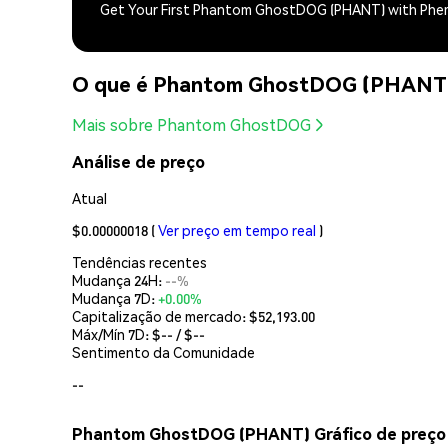
Get Your First Phantom GhostDOG (PHANT) with Ph
O que é Phantom GhostDOG (PHANT
Mais sobre Phantom GhostDOG
Análise de preço
Atual
$0.00000018
(
Ver preço em tempo real
)
Tendências recentes
Mudança 24H:
--%
Mudança 7D:
+0.00%
Capitalização de mercado:
$52,193.00
Máx/Mín 7D: $
--
/ $
--
Sentimento da Comunidade
--
Phantom GhostDOG (PHANT) Gráfico de preço 