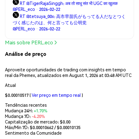
RT @TigerRajaSinggh: अब तो साधु संत भी UGC का खुलक
@PERL_eco · 2026-02-22
RT @tetsuya_00x: 高市早苗氏がもってる人だなとつく
づく感じたのは、何と言っても公明党
@PERL_eco · 2026-02-22
Mais sobre PERL.eco
Análise de preço
Aproveite oportunidades de trading com insights em tempo
real da Phemex, atualizados em August 1, 2026 at 03:48 AM UTC
Atual
$0.00010517
(
Ver preço em tempo real
)
Tendências recentes
Mudança 24H:
+1.70%
Mudança 7D:
-4.20%
Capitalização de mercado:
$0.00
Máx/Mín 7D: $
0.00010662
/ $
0.00010135
Sentimento da Comunidade