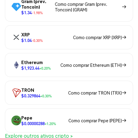
Gram (prev.
Como comprar Gram (prev.
Toncoin)
Toncoin) (GRAM)
$1.34
-1.98%
XRP
Como comprar XRP (XRP)
$1.04
-0.30%
Ethereum
Como comprar Ethereum (ETH)
$1,923.44
+0.20%
TRON
Como comprar TRON (TRX)
$0.329864
+0.30%
Pepe
Como comprar Pepe (PEPE)
$0.00000288
+1.20%
Explore outros ativos cripto >