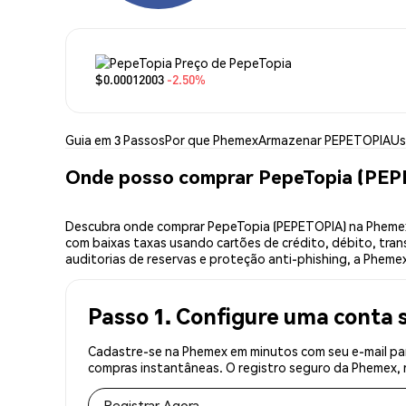
Preço de PepeTopia
$0.00012003
-2.50%
Guia em 3 Passos
Por que Phemex
Armazenar PEPETOPIA
Us
Onde posso comprar PepeTopia (PE
Descubra onde comprar PepeTopia (PEPETOPIA) na Phemex
com baixas taxas usando cartões de crédito, débito, tran
auditorias de reservas e proteção anti-phishing, a Pheme
Passo 1. Configure uma conta 
Cadastre-se na Phemex em minutos com seu e-mail par
compras instantâneas. O registro seguro da Phemex, r
Registrar Agora