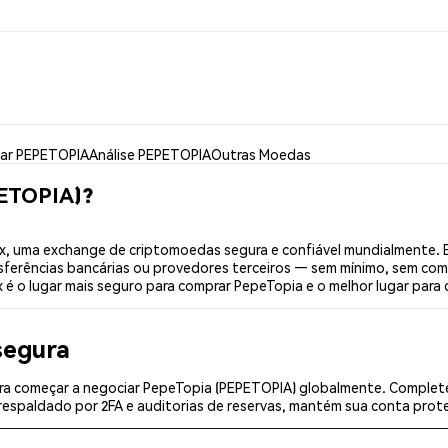
ar PEPETOPIA
Análise PEPETOPIA
Outras Moedas
PETOPIA)?
, uma exchange de criptomoedas segura e confiável mundialmente. 
sferências bancárias ou provedores terceiros — sem mínimo, sem com
x é o lugar mais seguro para comprar PepeTopia e o melhor lugar para
segura
a começar a negociar PepeTopia (PEPETOPIA) globalmente. Complete 
espaldado por 2FA e auditorias de reservas, mantém sua conta prote