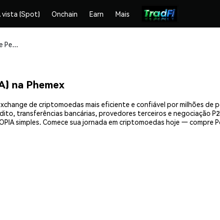
 vista (Spot)
Onchain
Earn
Mais
Compre e armazene PepeTopia (PEPETOPIA) com segurança
A) na Phemex
xchange de criptomoedas mais eficiente e confiável por milhões de 
ito, transferências bancárias, provedores terceiros e negociação P2P
PIA simples. Comece sua jornada em criptomoedas hoje — compre Pe