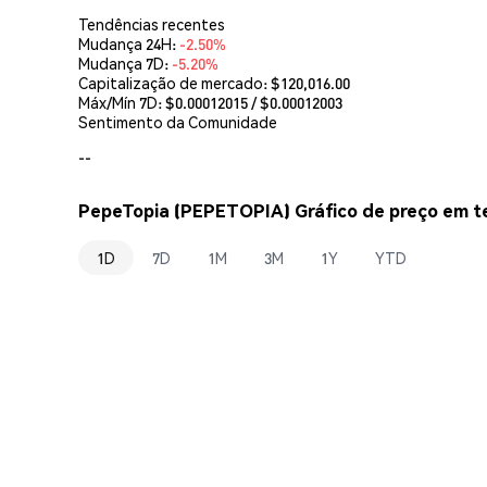
Tendências recentes
Mudança 24H:
-2.50%
Mudança 7D:
-5.20%
Capitalização de mercado:
$120,016.00
Máx/Mín 7D: $
0.00012015
/ $
0.00012003
Sentimento da Comunidade
--
PepeTopia (PEPETOPIA) Gráfico de preço em t
1D
7D
1M
3M
1Y
YTD