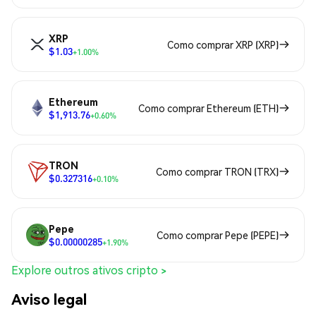
XRP
Como comprar XRP (XRP)
$1.03
+1.00%
Ethereum
Como comprar Ethereum (ETH)
$1,913.76
+0.60%
TRON
Como comprar TRON (TRX)
$0.327316
+0.10%
Pepe
Como comprar Pepe (PEPE)
$0.00000285
+1.90%
Explore outros ativos cripto >
Aviso legal