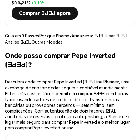
$0.0
2122
+3.10%
9
Comprar ƎԀƎԀ agora
Guia em 3 Passos
Por que Phemex
Armazenar ƎԀƎԀ
Usar ƎԀƎԀ
Análise ƎԀƎԀ
Outras Moedas
Onde posso comprar Pepe Inverted
(ƎԀƎԀ)?
Descubra onde comprar Pepe Inverted (ƎԀƎԀ) na Phemex, uma
exchange de criptomoedas segura e confiável mundialmente.
Estes três passos fáceis permitem comprar ƎԀƎԀ com baixas
taxas usando cartões de crédito, débito, transferências
bancárias ou provedores terceiros — sem mínimo, sem
complicações. Com autenticação de dois fatores (2FA),
auditorias de reservas e proteção anti-phishing, a Phemex é o
lugar mais seguro para comprar Pepe Inverted e o melhor lugar
para comprar Pepe Inverted online.