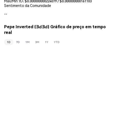
Máx/Mín 7D: $
0.000000000224079
/ $
0.000000000161103
Sentimento da Comunidade
--
Pepe Inverted (ƎԀƎԀ) Gráfico de preço em tempo
real
1D
7D
1M
3M
1Y
YTD