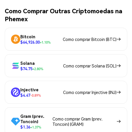
Como Comprar Outras Criptomoedas na
Phemex
Bitcoin
Como comprar Bitcoin (BTC)
$64,926.00
+1.10%
Solana
Como comprar Solana (SOL)
$74.75
+2.80%
Injective
Como comprar Injective (INJ)
$4.47
-0.89%
Gram (prev.
Como comprar Gram (prev.
Toncoin)
Toncoin) (GRAM)
$1.36
+1.37%