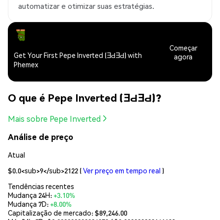
automatizar e otimizar suas estratégias.
Começar
Get Your First Pepe Inverted (ƎԀƎԀ) with
agora
Phemex
O que é Pepe Inverted (ƎԀƎԀ)?
Mais sobre Pepe Inverted
Análise de preço
Atual
$0.0<sub>9</sub>2122
(
Ver preço em tempo real
)
Tendências recentes
Mudança 24H:
+3.10%
Mudança 7D:
+8.00%
Capitalização de mercado:
$89,246.00