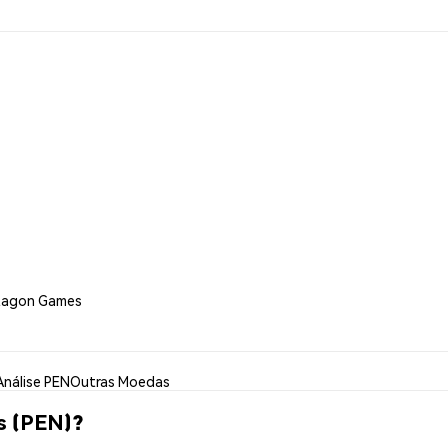
tagon Games
Análise PEN
Outras Moedas
s (PEN)?