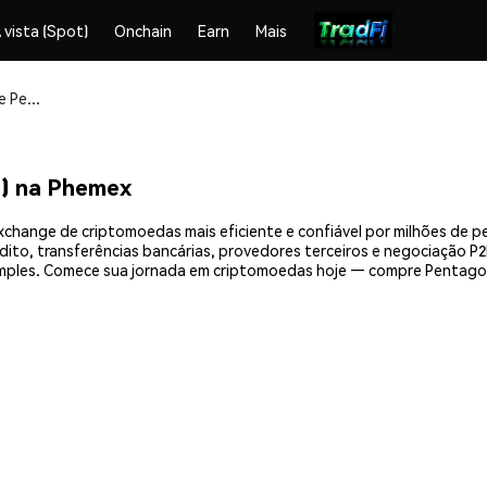
 vista (Spot)
Onchain
Earn
Mais
Compre e armazene Pentagon Games (PEN) com segurança
) na Phemex
change de criptomoedas mais eficiente e confiável por milhões de p
ito, transferências bancárias, provedores terceiros e negociação P2P
mples. Comece sua jornada em criptomoedas hoje — compre Pentago