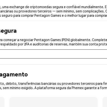
 uma exchange de criptomoedas segura e confiável mundialmente. Es
bancárias ou provedores terceiros — sem mínimo, sem complicações. C
ais seguro para comprar Pentagon Games e o melhor lugar para compr
segura
a começar a negociar Pentagon Games (PEN) globalmente. Complete a
espaldado por 2FA e auditorias de reservas, mantém sua conta prote
 pagamento
o, débito, transferências bancárias ou provedores terceiros para f
sem mínimo exigido. A plataforma segura da Phemex garante a forma