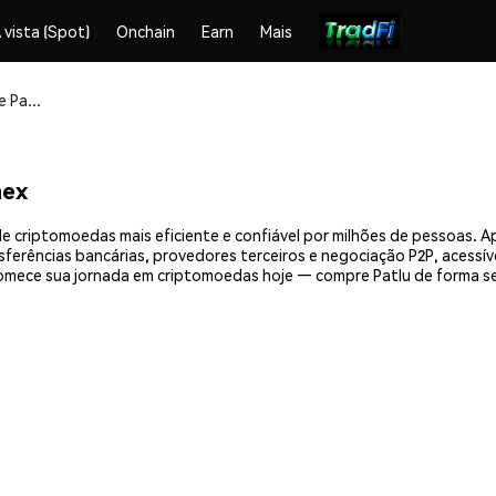
 vista (Spot)
Onchain
Earn
Mais
Compre e armazene Patlu (PATLU) com segurança
mex
e criptomoedas mais eficiente e confiável por milhões de pessoas.
nsferências bancárias, provedores terceiros e negociação P2P, acessív
omece sua jornada em criptomoedas hoje — compre Patlu de forma se