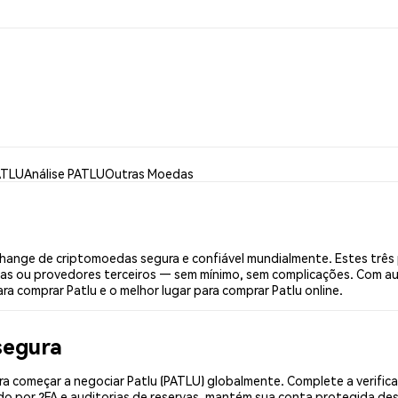
ATLU
Análise PATLU
Outras Moedas
hange de criptomoedas segura e confiável mundialmente. Estes três
ias ou provedores terceiros — sem mínimo, sem complicações. Com aut
ra comprar Patlu e o melhor lugar para comprar Patlu online.
segura
a começar a negociar Patlu (PATLU) globalmente. Complete a verific
o por 2FA e auditorias de reservas, mantém sua conta protegida desd