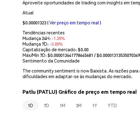
Aproveite oportunidades de trading com insights em temp
Atual
$0.00001323
(
Ver preço em tempo real
)
Tendências recentes
Mudança 24H:
-1.25%
Mudança 7D:
-3.05%
Capitalização de mercado:
$0.00
Máx/Mín 7D: $
0.000013641778645681
/ $
0.0000131353507034
Sentimento da Comunidade
The community sentiment is now Baixista. As razões para 
dificuldades em adaptar-se às mudanças do mercado.
Patlu (PATLU) Gráfico de preço em tempo real
1D
7D
1M
3M
1Y
YTD