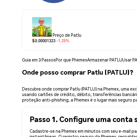
Preço de Patlu
$0.00001323
-1.25%
Guia em 3 Passos
Por que Phemex
Armazenar PATLU
Usar P
Onde posso comprar Patlu (PATLU)?
Descubra onde comprar Patlu (PATLU) na Phemex, uma exc
usando cartões de crédito, débito, transferências bancár
proteção anti-phishing, a Phemex é o lugar mais seguro pa
Passo 1. Configure uma conta 
Cadastre-se na Phemex em minutos com seu e-mail par
instantâneas. O registro seguro da Phemex, respaldad