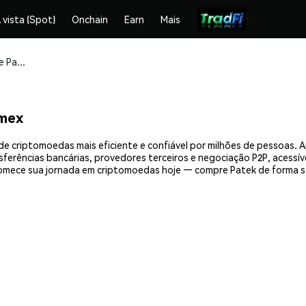
 vista (Spot)
Onchain
Earn
Mais
Compre e armazene Patek (PATEK) com segurança
mex
de criptomoedas mais eficiente e confiável por milhões de pessoas.
nsferências bancárias, provedores terceiros e negociação P2P, acessív
omece sua jornada em criptomoedas hoje — compre Patek de forma s