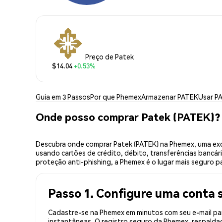
Preço de Patek
$14.04
+0.53%
Guia em 3 Passos
Por que Phemex
Armazenar PATEK
Usar P
Onde posso comprar Patek (PATEK)?
Descubra onde comprar Patek (PATEK) na Phemex, uma exc
usando cartões de crédito, débito, transferências bancár
proteção anti-phishing, a Phemex é o lugar mais seguro pa
Passo 1. Configure uma conta 
Cadastre-se na Phemex em minutos com seu e-mail par
instantâneas. O registro seguro da Phemex, respaldad