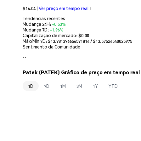
$14.04
(
Ver preço em tempo real
)
Tendências recentes
Mudança 24H:
+0.53%
Mudança 7D:
+1.96%
Capitalização de mercado:
$0.00
Máx/Mín 7D: $
13.981396656591814
/ $
13.57524540025975
Sentimento da Comunidade
--
Patek (PATEK) Gráfico de preço em tempo real
1D
7D
1M
3M
1Y
YTD