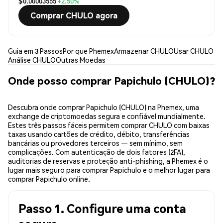
$0.00003555
+2.50%
Comprar CHULO agora
Guia em 3 Passos
Por que Phemex
Armazenar CHULO
Usar CHULO
Análise CHULO
Outras Moedas
Onde posso comprar Papichulo (CHULO)?
Descubra onde comprar Papichulo (CHULO) na Phemex, uma
exchange de criptomoedas segura e confiável mundialmente.
Estes três passos fáceis permitem comprar CHULO com baixas
taxas usando cartões de crédito, débito, transferências
bancárias ou provedores terceiros — sem mínimo, sem
complicações. Com autenticação de dois fatores (2FA),
auditorias de reservas e proteção anti-phishing, a Phemex é o
lugar mais seguro para comprar Papichulo e o melhor lugar para
comprar Papichulo online.
Passo 1. Configure uma conta