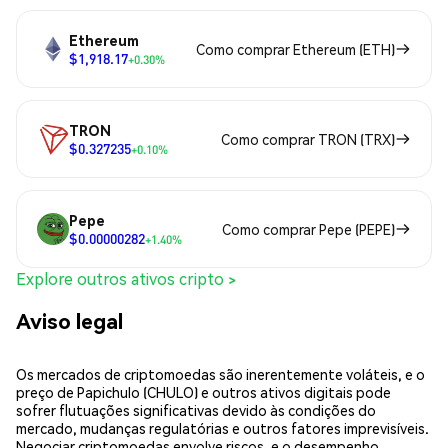
Ethereum
Como comprar Ethereum (ETH)
$1,918.17
+0.30%
TRON
Como comprar TRON (TRX)
$0.327235
+0.10%
Pepe
Como comprar Pepe (PEPE)
$0.00000282
+1.40%
Explore outros ativos cripto >
Aviso legal
Os mercados de criptomoedas são inerentemente voláteis, e o
preço de Papichulo (CHULO) e outros ativos digitais pode
sofrer flutuações significativas devido às condições do
mercado, mudanças regulatórias e outros fatores imprevisíveis.
Negociar criptomoedas envolve riscos, e o desempenho