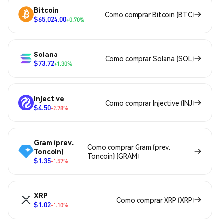
Bitcoin
Como comprar Bitcoin (BTC)
$65,024.00
+0.70%
Solana
Como comprar Solana (SOL)
$73.72
+1.30%
Injective
Como comprar Injective (INJ)
$4.50
-2.78%
Gram (prev.
Como comprar Gram (prev.
Toncoin)
Toncoin) (GRAM)
$1.35
-1.57%
XRP
Como comprar XRP (XRP)
$1.02
-1.10%