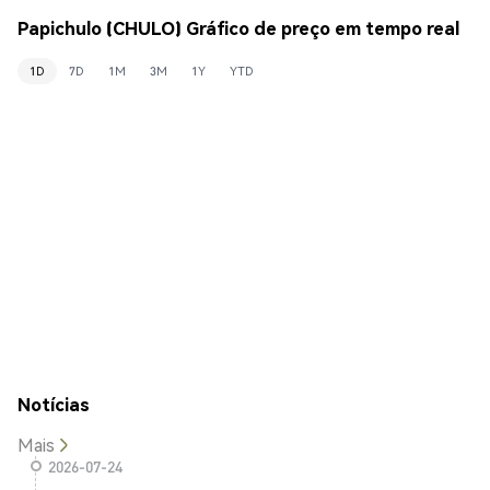
Papichulo (CHULO) Gráfico de preço em tempo real
1D
7D
1M
3M
1Y
YTD
Notícias
Mais
2026-07-24