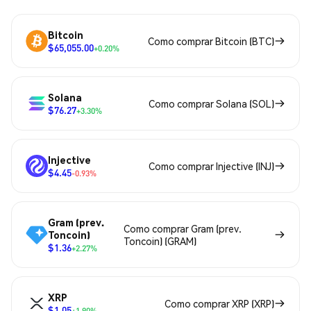
Bitcoin
Como comprar Bitcoin (BTC)
$65,055.00
+0.20%
Solana
Como comprar Solana (SOL)
$76.27
+3.30%
Injective
Como comprar Injective (INJ)
$4.45
-0.93%
Gram (prev.
Como comprar Gram (prev.
Toncoin)
Toncoin) (GRAM)
$1.36
+2.27%
XRP
Como comprar XRP (XRP)
$1.05
+1.90%