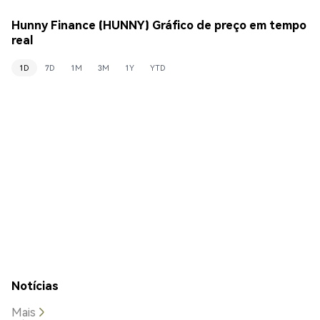
Hunny Finance (HUNNY) Gráfico de preço em tempo
real
1D
7D
1M
3M
1Y
YTD
Notícias
Mais