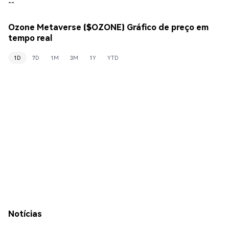
--
Ozone Metaverse ($OZONE) Gráfico de preço em
tempo real
1D
7D
1M
3M
1Y
YTD
Notícias