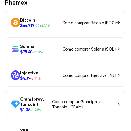
Phemex
Bitcoin
Como comprar Bitcoin (BTC)
$64,919.00
+0.30%
Solana
Como comprar Solana (SOL)
$75.40
+2.00%
Injective
Como comprar Injective (INJ)
$4.39
-3.11%
Gram (prev.
Como comprar Gram (prev.
Toncoin)
Toncoin) (GRAM)
$1.36
+1.90%
XRP