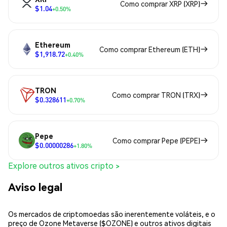
Como comprar XRP (XRP)
$1.04
+0.50%
Ethereum
Como comprar Ethereum (ETH)
$1,918.72
+0.40%
TRON
Como comprar TRON (TRX)
$0.328611
+0.70%
Pepe
Como comprar Pepe (PEPE)
$0.00000286
+1.80%
Explore outros ativos cripto >
Aviso legal
Os mercados de criptomoedas são inerentemente voláteis, e o
preço de Ozone Metaverse ($OZONE) e outros ativos digitais