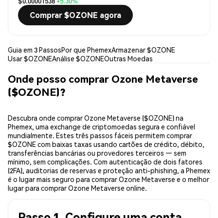
$0.00001538
+5.30%
Comprar $OZONE agora
Guia em 3 Passos
Por que Phemex
Armazenar $OZONE
Usar $OZONE
Análise $OZONE
Outras Moedas
Onde posso comprar Ozone Metaverse
($OZONE)?
Descubra onde comprar Ozone Metaverse ($OZONE) na
Phemex, uma exchange de criptomoedas segura e confiável
mundialmente. Estes três passos fáceis permitem comprar
$OZONE com baixas taxas usando cartões de crédito, débito,
transferências bancárias ou provedores terceiros — sem
mínimo, sem complicações. Com autenticação de dois fatores
(2FA), auditorias de reservas e proteção anti-phishing, a Phemex
é o lugar mais seguro para comprar Ozone Metaverse e o melhor
lugar para comprar Ozone Metaverse online.
Passo 1. Configure uma conta