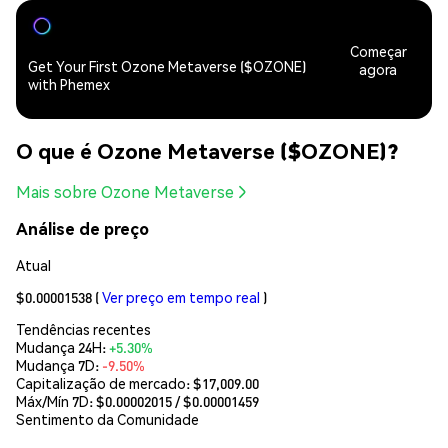
Começar
Get Your First Ozone Metaverse ($OZONE)
agora
with Phemex
O que é Ozone Metaverse ($OZONE)?
Mais sobre Ozone Metaverse
Análise de preço
Atual
$0.00001538
(
Ver preço em tempo real
)
Tendências recentes
Mudança 24H:
+5.30%
Mudança 7D:
-9.50%
Capitalização de mercado:
$17,009.00
Máx/Mín 7D: $
0.00002015
/ $
0.00001459
Sentimento da Comunidade