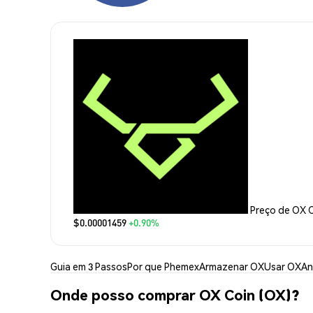
Preço de OX 
$0.00001459
+0.90%
Guia em 3 Passos
Por que Phemex
Armazenar OX
Usar OX
An
Onde posso comprar OX Coin (OX)?