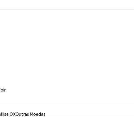
Coin
álise OX
Outras Moedas