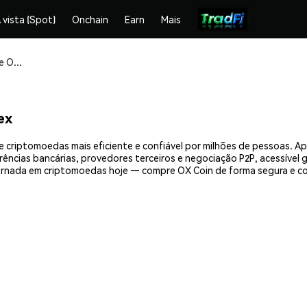
 vista (Spot)
Onchain
Earn
Mais
Compre e armazene OX Coin (OX) com segurança
ex
e criptomoedas mais eficiente e confiável por milhões de pessoas. 
erências bancárias, provedores terceiros e negociação P2P, acessível
ornada em criptomoedas hoje — compre OX Coin de forma segura e c