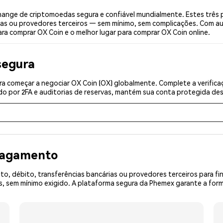
ange de criptomoedas segura e confiável mundialmente. Estes três 
ias ou provedores terceiros — sem mínimo, sem complicações. Com aut
ra comprar OX Coin e o melhor lugar para comprar OX Coin online.
segura
a começar a negociar OX Coin (OX) globalmente. Complete a verific
o por 2FA e auditorias de reservas, mantém sua conta protegida desd
 pagamento
o, débito, transferências bancárias ou provedores terceiros para f
sem mínimo exigido. A plataforma segura da Phemex garante a forma