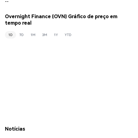
--
Overnight Finance (OVN) Gráfico de preço em
tempo real
1D
7D
1M
3M
1Y
YTD
Notícias