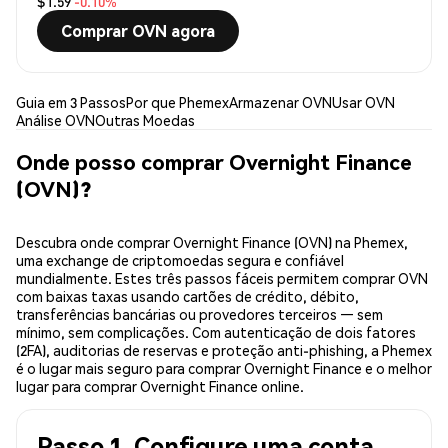
$1.59
-0.10%
Comprar OVN agora
Guia em 3 Passos
Por que Phemex
Armazenar OVN
Usar OVN
Análise OVN
Outras Moedas
Onde posso comprar Overnight Finance
(OVN)?
Descubra onde comprar Overnight Finance (OVN) na Phemex,
uma exchange de criptomoedas segura e confiável
mundialmente. Estes três passos fáceis permitem comprar OVN
com baixas taxas usando cartões de crédito, débito,
transferências bancárias ou provedores terceiros — sem
mínimo, sem complicações. Com autenticação de dois fatores
(2FA), auditorias de reservas e proteção anti-phishing, a Phemex
é o lugar mais seguro para comprar Overnight Finance e o melhor
lugar para comprar Overnight Finance online.
Passo 1. Configure uma conta