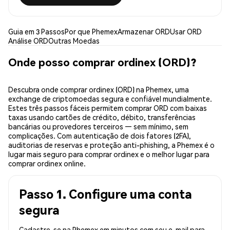
Guia em 3 Passos
Por que Phemex
Armazenar ORD
Usar ORD
Análise ORD
Outras Moedas
Onde posso comprar ordinex (ORD)?
Descubra onde comprar ordinex (ORD) na Phemex, uma
exchange de criptomoedas segura e confiável mundialmente.
Estes três passos fáceis permitem comprar ORD com baixas
taxas usando cartões de crédito, débito, transferências
bancárias ou provedores terceiros — sem mínimo, sem
complicações. Com autenticação de dois fatores (2FA),
auditorias de reservas e proteção anti-phishing, a Phemex é o
lugar mais seguro para comprar ordinex e o melhor lugar para
comprar ordinex online.
Passo 1. Configure uma conta
segura
Cadastre-se na Phemex em minutos com seu e-mail para