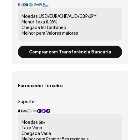
Moedas
USD/EUR/CHF/AUD/GBP/JPY
Menor Taxa
0.08%
Chegada
Instantâneo
Melhor para
Valores maiores
Comprar com Transferência Bancária
Fornecedor Terceiro
Suporte:
Moedas
50+
Taxa
Varia
Chegada
Varia
Melhor para
Promoções regionais