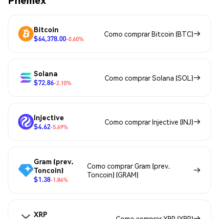
Bitcoin
Como comprar Bitcoin (BTC)
$64,378.00
-0.60%
Solana
Como comprar Solana (SOL)
$72.86
-2.10%
Injective
Como comprar Injective (INJ)
$4.62
-5.69%
Gram (prev.
Como comprar Gram (prev.
Toncoin)
Toncoin) (GRAM)
$1.38
-1.84%
XRP
Como comprar XRP (XRP)