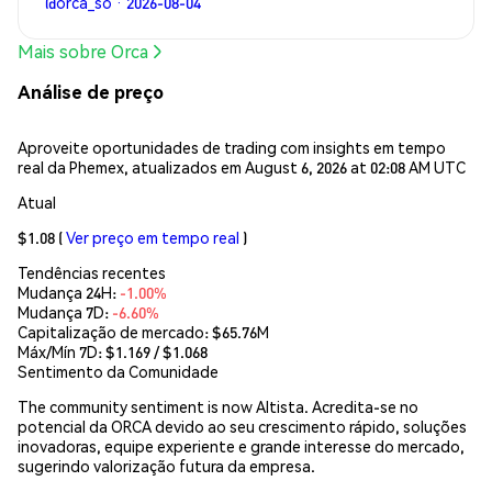
@orca_so · 2026-08-04
Mais sobre Orca
Análise de preço
Aproveite oportunidades de trading com insights em tempo
real da Phemex, atualizados em August 6, 2026 at 02:08 AM UTC
Atual
$1.08
(
Ver preço em tempo real
)
Tendências recentes
Mudança 24H:
-1.00%
Mudança 7D:
-6.60%
Capitalização de mercado:
$65.76M
Máx/Mín 7D: $
1.169
/ $
1.068
Sentimento da Comunidade
The community sentiment is now Altista. Acredita-se no
potencial da ORCA devido ao seu crescimento rápido, soluções
inovadoras, equipe experiente e grande interesse do mercado,
sugerindo valorização futura da empresa.