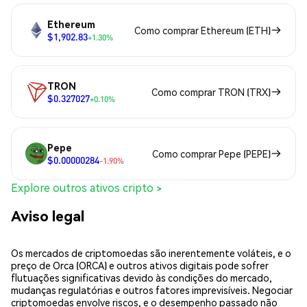
Ethereum
Como comprar Ethereum (ETH)
$1,902.83
+1.30%
TRON
Como comprar TRON (TRX)
$0.327027
+0.10%
Pepe
Como comprar Pepe (PEPE)
$0.00000284
-1.90%
Explore outros ativos cripto >
Aviso legal
Os mercados de criptomoedas são inerentemente voláteis, e o
preço de Orca (ORCA) e outros ativos digitais pode sofrer
flutuações significativas devido às condições do mercado,
mudanças regulatórias e outros fatores imprevisíveis. Negociar
criptomoedas envolve riscos, e o desempenho passado não