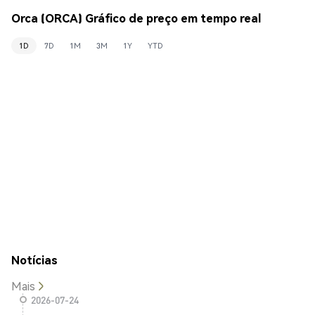
Orca (ORCA) Gráfico de preço em tempo real
1D
7D
1M
3M
1Y
YTD
Notícias
Mais
2026-07-24