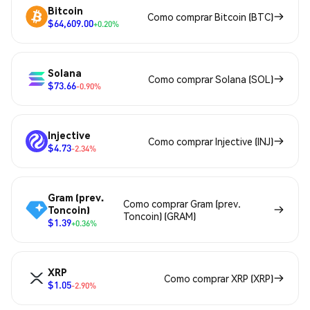
Bitcoin
Como comprar Bitcoin (BTC)
$64,609.00
+0.20%
Solana
Como comprar Solana (SOL)
$73.66
-0.90%
Injective
Como comprar Injective (INJ)
$4.73
-2.34%
Gram (prev.
Como comprar Gram (prev.
Toncoin)
Toncoin) (GRAM)
$1.39
+0.36%
XRP
Como comprar XRP (XRP)
$1.05
-2.90%