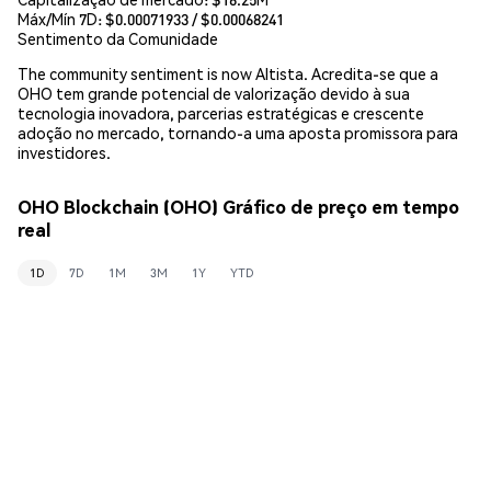
Máx/Mín 7D: $
0.00071933
/ $
0.00068241
Sentimento da Comunidade
The community sentiment is now Altista. Acredita-se que a
OHO tem grande potencial de valorização devido à sua
tecnologia inovadora, parcerias estratégicas e crescente
adoção no mercado, tornando-a uma aposta promissora para
investidores.
OHO Blockchain (OHO) Gráfico de preço em tempo
real
1D
7D
1M
3M
1Y
YTD