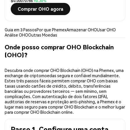
$0.00070786
+0.30%
Comprar OHO agora
Guia em 3 Passos
Por que Phemex
Armazenar OHO
Usar OHO
Análise OHO
Outras Moedas
Onde posso comprar OHO Blockchain
(OHO)?
Descubra onde comprar OHO Blockchain (OHO) na Phemex, uma
exchange de criptomoedas segura e confiável mundialmente.
Estes três passos fáceis permitem comprar OHO com baixas
taxas usando cartões de crédito, débito, transferências
bancárias ou provedores terceiros — sem mínimo, sem
complicações. Com autenticação de dois fatores (2FA),
auditorias de reservas e proteção anti-phishing, a Phemex é o
lugar mais seguro para comprar OHO Blockchain e o melhor lugar
para comprar OHO Blockchain online.
Passo 1. Configure uma conta