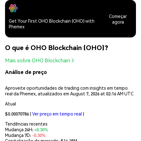
Começar
Get Your First OHO Blockchain (OHO) with
agora
Phemex
O que é OHO Blockchain (OHO)?
Mais sobre OHO Blockchain
Análise de preço
Aproveite oportunidades de trading com insights em tempo
real da Phemex, atualizados em August 7, 2026 at 02:16 AM UTC
Atual
$0.00070786
(
Ver preço em tempo real
)
Tendências recentes
Mudança 24H:
+0.30%
Mudança 7D:
-0.30%
Capitalização de mercado:
$16.25M