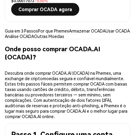
$0.00017073
-5.60%
Comprar OCADA agora
Guia em 3 Passos
Por que Phemex
Armazenar OCADA
Usar OCADA
Análise OCADA
Outras Moedas
Onde posso comprar OCADA.AI
(OCADA)?
Descubra onde comprar OCADA.AI (OCADA) na Phemex, uma
exchange de criptomoedas segura e confiável mundialmente.
Estes três passos fáceis permitem comprar OCADA com baixas
taxas usando cartões de crédito, débito, transferências
bancárias ou provedores terceiros — sem mínimo, sem
complicações. Com autenticação de dois fatores (2FA),
auditorias de reservas e proteção anti-phishing, a Phemex é o
lugar mais seguro para comprar OCADA.AI e o melhor lugar para
comprar OCADA.AI online.
Passo 1. Configure uma conta