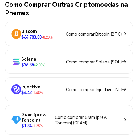
Como Comprar Outras Criptomoedas na
Phemex
Bitcoin
Como comprar Bitcoin (BTC)
$64,783.00
-0.20%
Solana
Como comprar Solana (SOL)
$76.35
+2.00%
Injective
Como comprar Injective (INJ)
$4.42
-1.48%
Gram (prev.
Como comprar Gram (prev.
Toncoin)
Toncoin) (GRAM)
$1.34
-1.25%