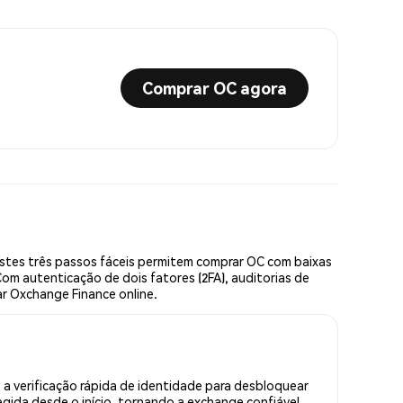
Comprar OC agora
stes três passos fáceis permitem comprar OC com baixas
om autenticação de dois fatores (2FA), auditorias de
ar Oxchange Finance online.
a verificação rápida de identidade para desbloquear
gida desde o início, tornando a exchange confiável.