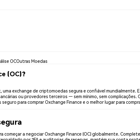
álise OC
Outras Moedas
ce (OC)?
 uma exchange de criptomoedas segura e confiável mundialmente. E
bancárias ou provedores terceiros — sem mínimo, sem complicações. C
is seguro para comprar Oxchange Finance e o melhor lugar para compr
segura
a começar a negociar Oxchange Finance (OC) globalmente. Complete 
espaldado por 2FA e auditorias de reservas, mantém sua conta prote