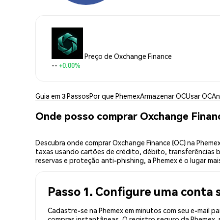
Preço de Oxchange Finance
--
+0.00%
Guia em 3 Passos
Por que Phemex
Armazenar OC
Usar OC
An
Onde posso comprar Oxchange Finan
Descubra onde comprar Oxchange Finance (OC) na Phemex,
taxas usando cartões de crédito, débito, transferências 
reservas e proteção anti-phishing, a Phemex é o lugar ma
Passo 1. Configure uma conta 
Cadastre-se na Phemex em minutos com seu e-mail par
compras instantâneas. O registro seguro da Phemex, r