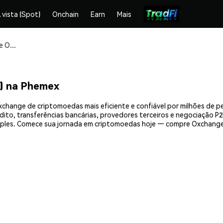
 vista (Spot)
Onchain
Earn
Mais
Compre e armazene Oxchange Finance (OC) com segurança
) na Phemex
change de criptomoedas mais eficiente e confiável por milhões de 
ito, transferências bancárias, provedores terceiros e negociação P2P
ples. Comece sua jornada em criptomoedas hoje — compre Oxchange 