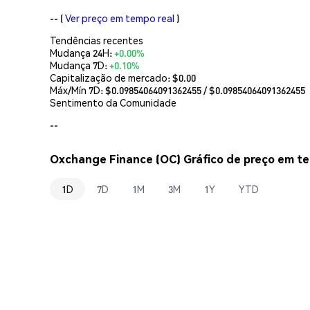
--
(
Ver preço em tempo real
)
Tendências recentes
Mudança 24H:
+0.00%
Mudança 7D:
+0.10%
Capitalização de mercado:
$0.00
Máx/Mín 7D: $
0.09854064091362455
/ $
0.09854064091362455
Sentimento da Comunidade
--
Oxchange Finance (OC) Gráfico de preço em te
1D
7D
1M
3M
1Y
YTD