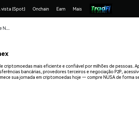
 vista (Spot)
Onchain
Earn
Mais
Compre e armazene NUSA (NUSA) com segurança
mex
 criptomoedas mais eficiente e confiável por milhões de pessoas. 
nsferências bancárias, provedores terceiros e negociação P2P, acessív
mece sua jornada em criptomoedas hoje — compre NUSA de forma se