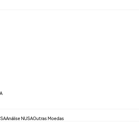
SA
USA
Análise NUSA
Outras Moedas