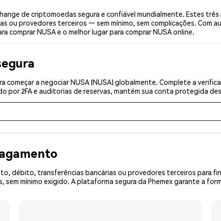
ange de criptomoedas segura e confiável mundialmente. Estes três
ias ou provedores terceiros — sem mínimo, sem complicações. Com aut
ara comprar NUSA e o melhor lugar para comprar NUSA online.
segura
ra começar a negociar NUSA (NUSA) globalmente. Complete a verific
o por 2FA e auditorias de reservas, mantém sua conta protegida desd
 pagamento
o, débito, transferências bancárias ou provedores terceiros para f
 sem mínimo exigido. A plataforma segura da Phemex garante a form