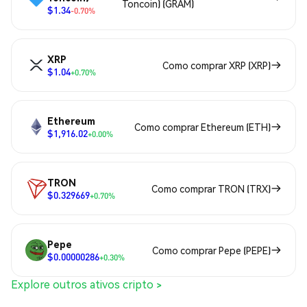
Toncoin) (GRAM)
$1.34
-0.70%
XRP
Como comprar XRP (XRP)
$1.04
+0.70%
Ethereum
Como comprar Ethereum (ETH)
$1,916.02
+0.00%
TRON
Como comprar TRON (TRX)
$0.329669
+0.70%
Pepe
Como comprar Pepe (PEPE)
$0.00000286
+0.30%
Explore outros ativos cripto >