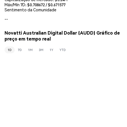
Máx/Mín 7D: $
0.708672
/ $
0.671577
Sentimento da Comunidade
--
Novatti Australian Digital Dollar (AUDD) Gráfico de
preço em tempo real
1D
7D
1M
3M
1Y
YTD