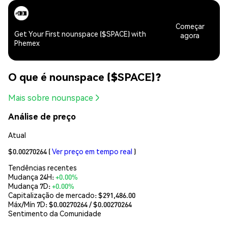
Começar
Get Your First nounspace ($SPACE) with
agora
Phemex
O que é nounspace ($SPACE)?
Mais sobre nounspace
Análise de preço
Atual
$0.00270264
(
Ver preço em tempo real
)
Tendências recentes
Mudança 24H:
+0.00%
Mudança 7D:
+0.00%
Capitalização de mercado:
$291,486.00
Máx/Mín 7D: $
0.00270264
/ $
0.00270264
Sentimento da Comunidade