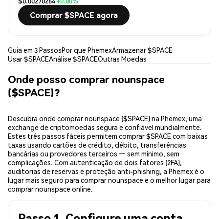
$0.00270264
+0.00%
Comprar $SPACE agora
Guia em 3 Passos
Por que Phemex
Armazenar $SPACE
Usar $SPACE
Análise $SPACE
Outras Moedas
Onde posso comprar nounspace
($SPACE)?
Descubra onde comprar nounspace ($SPACE) na Phemex, uma
exchange de criptomoedas segura e confiável mundialmente.
Estes três passos fáceis permitem comprar $SPACE com baixas
taxas usando cartões de crédito, débito, transferências
bancárias ou provedores terceiros — sem mínimo, sem
complicações. Com autenticação de dois fatores (2FA),
auditorias de reservas e proteção anti-phishing, a Phemex é o
lugar mais seguro para comprar nounspace e o melhor lugar para
comprar nounspace online.
Passo 1. Configure uma conta