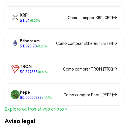
XRP
Como comprar XRP (XRP)
$1.04
+0.00%
Ethereum
Como comprar Ethereum (ETH)
$1,923.78
+0.20%
TRON
Como comprar TRON (TRX)
$0.329855
+0.40%
Pepe
Como comprar Pepe (PEPE)
$0.00000288
+1.00%
Explore outros ativos cripto >
Aviso legal