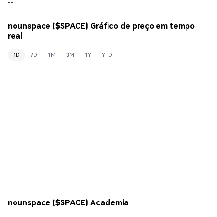
--
nounspace ($SPACE) Gráfico de preço em tempo
real
1D
7D
1M
3M
1Y
YTD
nounspace ($SPACE) Academia