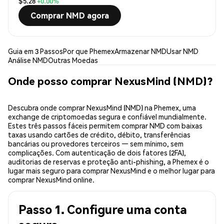
$5.28
+0.00%
Comprar NMD agora
Guia em 3 Passos
Por que Phemex
Armazenar NMD
Usar NMD
Análise NMD
Outras Moedas
Onde posso comprar NexusMind (NMD)?
Descubra onde comprar NexusMind (NMD) na Phemex, uma
exchange de criptomoedas segura e confiável mundialmente.
Estes três passos fáceis permitem comprar NMD com baixas
taxas usando cartões de crédito, débito, transferências
bancárias ou provedores terceiros — sem mínimo, sem
complicações. Com autenticação de dois fatores (2FA),
auditorias de reservas e proteção anti-phishing, a Phemex é o
lugar mais seguro para comprar NexusMind e o melhor lugar para
comprar NexusMind online.
Passo 1. Configure uma conta