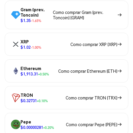
Gram (prev.
Como comprar Gram (prev.
Toncoin)
Toncoin) (GRAM)
$1.35
-1.65%
XRP
Como comprar XRP (XRP)
$1.02
-1.00%
Ethereum
Como comprar Ethereum (ETH)
$1,913.31
+0.50%
TRON
Como comprar TRON (TRX)
$0.32731
+0.10%
Pepe
Como comprar Pepe (PEPE)
$0.00000281
+0.20%