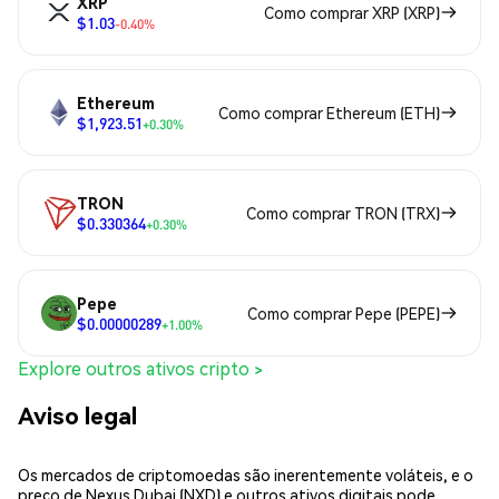
XRP
Como comprar XRP (XRP)
$1.03
-0.40%
Ethereum
Como comprar Ethereum (ETH)
$1,923.51
+0.30%
TRON
Como comprar TRON (TRX)
$0.330364
+0.30%
Pepe
Como comprar Pepe (PEPE)
$0.00000289
+1.00%
Explore outros ativos cripto >
Aviso legal
Os mercados de criptomoedas são inerentemente voláteis, e o
preço de Nexus Dubai (NXD) e outros ativos digitais pode