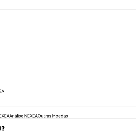
EA
NEXEA
Análise NEXEA
Outras Moedas
)?