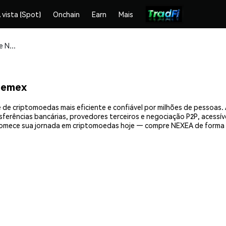
 vista (Spot)
Onchain
Earn
Mais
Compre e armazene NEXEA (NEXEA) com segurança
hemex
de criptomoedas mais eficiente e confiável por milhões de pessoas
nsferências bancárias, provedores terceiros e negociação P2P, acessív
omece sua jornada em criptomoedas hoje — compre NEXEA de forma 