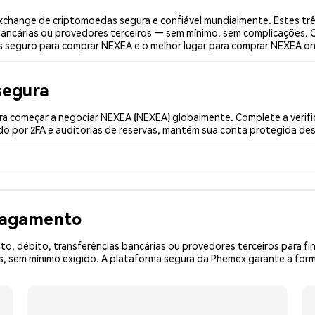
change de criptomoedas segura e confiável mundialmente. Estes tr
bancárias ou provedores terceiros — sem mínimo, sem complicações. C
is seguro para comprar NEXEA e o melhor lugar para comprar NEXEA on
segura
ra começar a negociar NEXEA (NEXEA) globalmente. Complete a verifi
o por 2FA e auditorias de reservas, mantém sua conta protegida desd
 pagamento
o, débito, transferências bancárias ou provedores terceiros para f
 sem mínimo exigido. A plataforma segura da Phemex garante a form