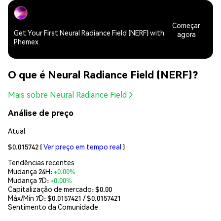
Começar
Get Your First Neural Radiance Field (NERF) with
agora
Phemex
O que é Neural Radiance Field (NERF)?
Mais sobre Neural Radiance Field
Análise de preço
Atual
$0.015742
(
Ver preço em tempo real
)
Tendências recentes
Mudança 24H:
+0.00%
Mudança 7D:
+0.00%
Capitalização de mercado:
$0.00
Máx/Mín 7D: $
0.0157421
/ $
0.0157421
Sentimento da Comunidade