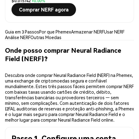
$0.015742
+0.00%
Comprar NERF agora
Guia em 3 Passos
Por que Phemex
Armazenar NERF
Usar NERF
Análise NERF
Outras Moedas
Onde posso comprar Neural Radiance
Field (NERF)?
Descubra onde comprar Neural Radiance Field (NERF) na Phemex,
uma exchange de criptomoedas segura e confiável
mundialmente. Estes três passos fáceis permitem comprar NERF
com baixas taxas usando cartões de crédito, débito,
transferências bancárias ou provedores terceiros — sem
mínimo, sem complicações. Com autenticação de dois fatores
(2FA), auditorias de reservas e proteção anti-phishing, a Phemex
é o lugar mais seguro para comprar Neural Radiance Field e o
melhor lugar para comprar Neural Radiance Field online.
Passo 1. Configure uma conta