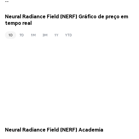
--
Neural Radiance Field (NERF) Gráfico de preço em
tempo real
1D
7D
1M
3M
1Y
YTD
Neural Radiance Field (NERF) Academia