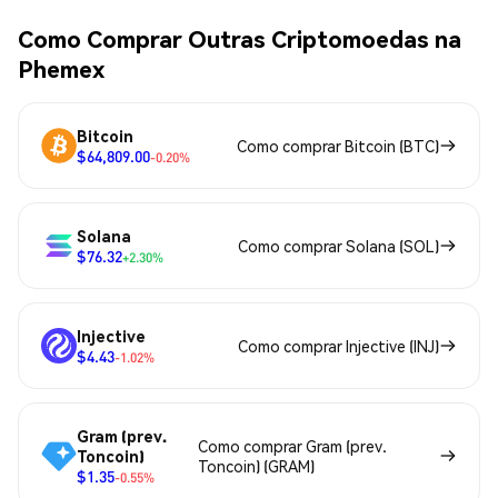
Como Comprar Outras Criptomoedas na
Phemex
Bitcoin
Como comprar Bitcoin (BTC)
$64,809.00
-0.20%
Solana
Como comprar Solana (SOL)
$76.32
+2.30%
Injective
Como comprar Injective (INJ)
$4.43
-1.02%
Gram (prev.
Como comprar Gram (prev.
Toncoin)
Toncoin) (GRAM)
$1.35
-0.55%