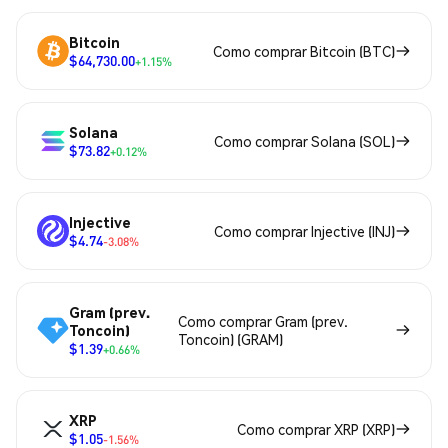
Bitcoin
Como comprar Bitcoin (BTC)
$64,730.00
+1.15%
Solana
Como comprar Solana (SOL)
$73.82
+0.12%
Injective
Como comprar Injective (INJ)
$4.74
-3.08%
Gram (prev.
Como comprar Gram (prev.
Toncoin)
Toncoin) (GRAM)
$1.39
+0.66%
XRP
Como comprar XRP (XRP)
$1.05
-1.56%