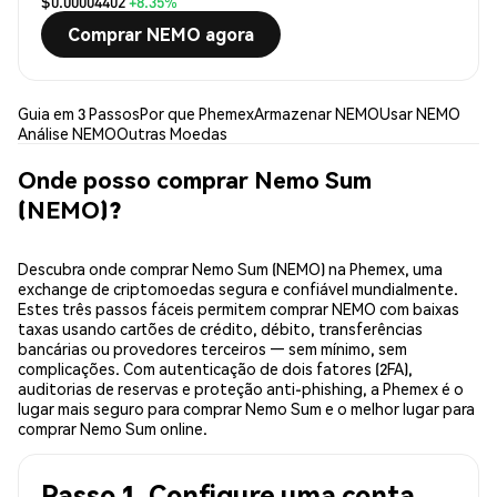
$0.00004402
+8.35%
Comprar NEMO agora
Guia em 3 Passos
Por que Phemex
Armazenar NEMO
Usar NEMO
Análise NEMO
Outras Moedas
Onde posso comprar Nemo Sum
(NEMO)?
Descubra onde comprar Nemo Sum (NEMO) na Phemex, uma
exchange de criptomoedas segura e confiável mundialmente.
Estes três passos fáceis permitem comprar NEMO com baixas
taxas usando cartões de crédito, débito, transferências
bancárias ou provedores terceiros — sem mínimo, sem
complicações. Com autenticação de dois fatores (2FA),
auditorias de reservas e proteção anti-phishing, a Phemex é o
lugar mais seguro para comprar Nemo Sum e o melhor lugar para
comprar Nemo Sum online.
Passo 1. Configure uma conta