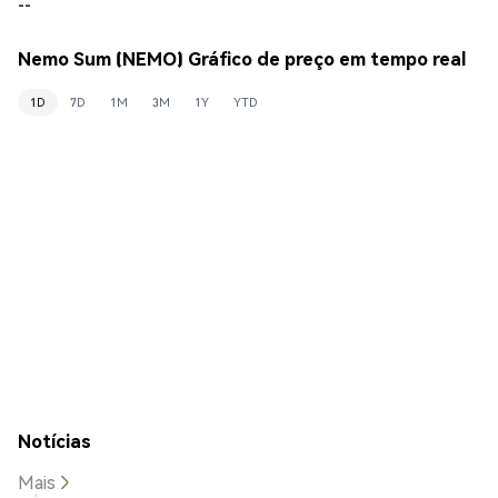
--
Nemo Sum (NEMO) Gráfico de preço em tempo real
1D
7D
1M
3M
1Y
YTD
Notícias
Mais