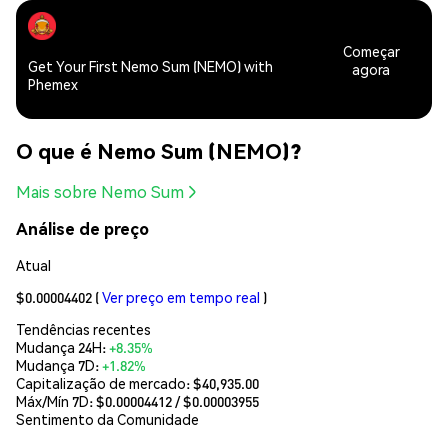
Começar
Get Your First Nemo Sum (NEMO) with
agora
Phemex
O que é Nemo Sum (NEMO)?
Mais sobre Nemo Sum
Análise de preço
Atual
$0.00004402
(
Ver preço em tempo real
)
Tendências recentes
Mudança 24H:
+8.35%
Mudança 7D:
+1.82%
Capitalização de mercado:
$40,935.00
Máx/Mín 7D: $
0.00004412
/ $
0.00003955
Sentimento da Comunidade