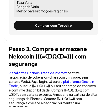
Taxa
Varia
Chegada
Varia
Melhor para
Promoções regionais
Comprar com Terceiro
Passo 3. Compre e armazene
Nekocoin (((=ↀΩↀ=))) com
segurança
Plataforma Onchain Trade da Phemex
permite
negociação de tokens on-chain com um clique, sem
carteira Web3. Faça login, vá para a
plataforma Onchain
Trade
, busque ((=ↀΩↀ=)) ou seu endereço de contrato
e confirme disponibilidade. Compre ((=ↀΩↀ=)) com
USDT, sem carteira externa. Armazene na carteira de alta
segurança da Phemex. Compre ((=ↀΩↀ=)) com
segurança e comece a negociar ou manter sua