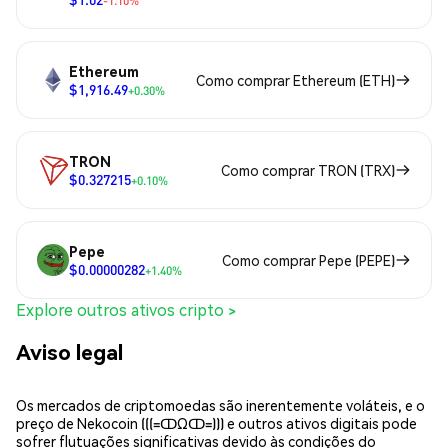
-1.10%
Ethereum
Como comprar Ethereum (ETH)
$1,916.49
+0.30%
TRON
Como comprar TRON (TRX)
$0.327215
+0.10%
Pepe
Como comprar Pepe (PEPE)
$0.00000282
+1.40%
Explore outros ativos cripto >
Aviso legal
Os mercados de criptomoedas são inerentemente voláteis, e o
preço de Nekocoin (((=ↀΩↀ=))) e outros ativos digitais pode
sofrer flutuações significativas devido às condições do