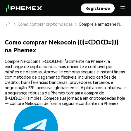
Registre-se
Como comprar criptomoedas
Compre e armazene Nekocoin (((=ↀΩↀ=))) com segurança
Como comprar Nekocoin (((=ↀΩↀ=)))
na Phemex
Compre Nekocoin (((=ↀΩↀ=))) facilmente na Phemex, a
exchange de criptomoedas mais eficiente e confiável por
milhões de pessoas. Aproveite compras seguras e instantâneas
com métodos de pagamento flexíveis, incluindo cartões de
crédito, transferências bancárias, provedores terceiros e
negociação P2P, acessível globalmente. A plataforma intuitiva e
a segurança robusta da Phemex tornam a compra de
((=ↀΩↀ=)) simples. Comece sua jornada em criptomoedas hoje
— compre Nekocoin de forma segura e confiante na Phemex.