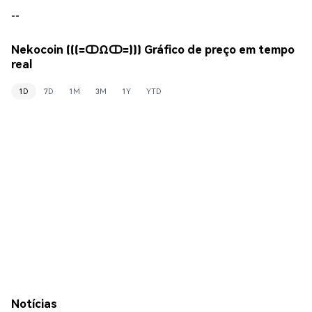
--
Nekocoin (((=ↀΩↀ=))) Gráfico de preço em tempo
real
1D
7D
1M
3M
1Y
YTD
Notícias