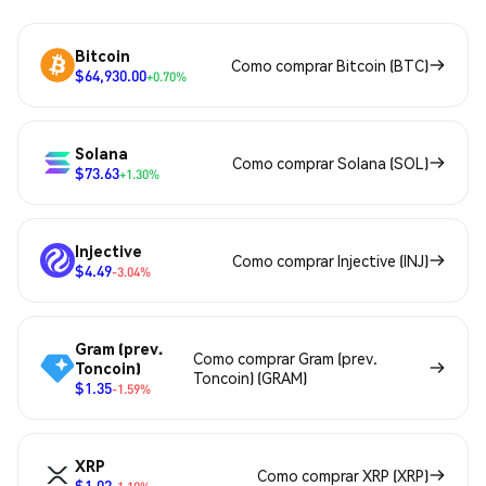
Bitcoin
Como comprar Bitcoin (BTC)
$64,930.00
+0.70%
Solana
Como comprar Solana (SOL)
$73.63
+1.30%
Injective
Como comprar Injective (INJ)
$4.49
-3.04%
Gram (prev.
Como comprar Gram (prev.
Toncoin)
Toncoin) (GRAM)
$1.35
-1.59%
XRP
Como comprar XRP (XRP)
$1.02