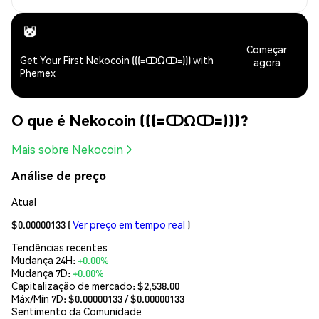
Começar
Get Your First Nekocoin (((=ↀΩↀ=))) with
agora
Phemex
O que é Nekocoin (((=ↀΩↀ=)))?
Mais sobre Nekocoin
Análise de preço
Atual
$0.00000133
(
Ver preço em tempo real
)
Tendências recentes
Mudança 24H:
+0.00%
Mudança 7D:
+0.00%
Capitalização de mercado:
$2,538.00
Máx/Mín 7D: $
0.00000133
/ $
0.00000133
Sentimento da Comunidade