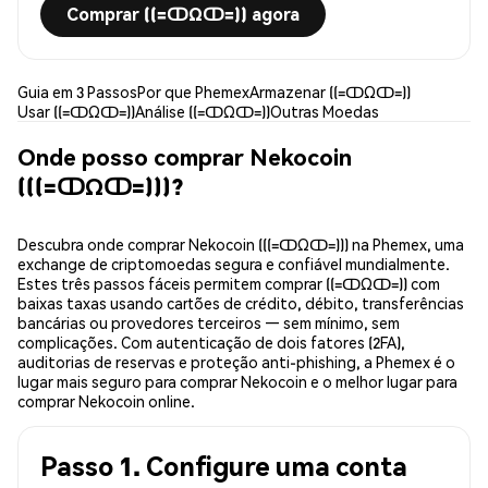
Comprar ((=ↀΩↀ=)) agora
Guia em 3 Passos
Por que Phemex
Armazenar ((=ↀΩↀ=))
Usar ((=ↀΩↀ=))
Análise ((=ↀΩↀ=))
Outras Moedas
Onde posso comprar Nekocoin
(((=ↀΩↀ=)))?
Descubra onde comprar Nekocoin (((=ↀΩↀ=))) na Phemex, uma
exchange de criptomoedas segura e confiável mundialmente.
Estes três passos fáceis permitem comprar ((=ↀΩↀ=)) com
baixas taxas usando cartões de crédito, débito, transferências
bancárias ou provedores terceiros — sem mínimo, sem
complicações. Com autenticação de dois fatores (2FA),
auditorias de reservas e proteção anti-phishing, a Phemex é o
lugar mais seguro para comprar Nekocoin e o melhor lugar para
comprar Nekocoin online.
Passo 1. Configure uma conta