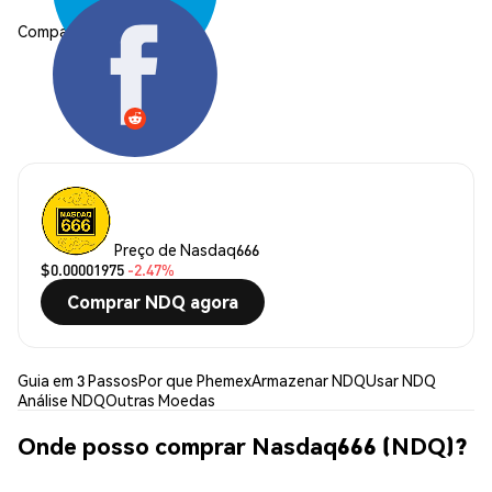
Compartilhar:
Preço de Nasdaq666
$0.00001975
-2.47%
Comprar NDQ agora
Guia em 3 Passos
Por que Phemex
Armazenar NDQ
Usar NDQ
Análise NDQ
Outras Moedas
Onde posso comprar Nasdaq666 (NDQ)?