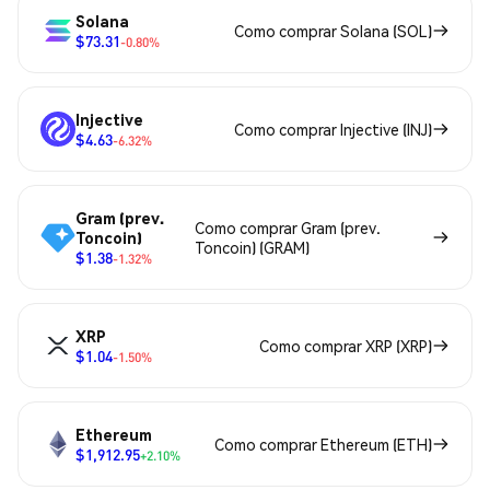
Solana
Como comprar Solana (SOL)
$73.31
-0.80%
Injective
Como comprar Injective (INJ)
$4.63
-6.32%
Gram (prev.
Como comprar Gram (prev.
Toncoin)
Toncoin) (GRAM)
$1.38
-1.32%
XRP
Como comprar XRP (XRP)
$1.04
-1.50%
Ethereum
Como comprar Ethereum (ETH)
$1,912.95
+2.10%