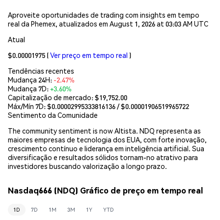
Aproveite oportunidades de trading com insights em tempo
real da Phemex, atualizados em August 1, 2026 at 03:03 AM UTC
Atual
$0.00001975
(
Ver preço em tempo real
)
Tendências recentes
Mudança 24H:
-2.47%
Mudança 7D:
+3.60%
Capitalização de mercado:
$19,752.00
Máx/Mín 7D: $
0.00002995333816136
/ $
0.00001906519965722
Sentimento da Comunidade
The community sentiment is now Altista. NDQ representa as
maiores empresas de tecnologia dos EUA, com forte inovação,
crescimento contínuo e liderança em inteligência artificial. Sua
diversificação e resultados sólidos tornam-no atrativo para
investidores buscando valorização a longo prazo.
Nasdaq666 (NDQ) Gráfico de preço em tempo real
1D
7D
1M
3M
1Y
YTD