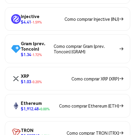
Injective
Como comprar Injective (INJ)
$4.41
-1.59%
Gram (prev.
Como comprar Gram (prev.
Toncoin)
Toncoin) (GRAM)
$1.34
-1.72%
XRP
Como comprar XRP (XRP)
$1.03
-0.20%
Ethereum
Como comprar Ethereum (ETH)
$1,912.48
+0.00%
TRON
Como comprar TRON (TRX)