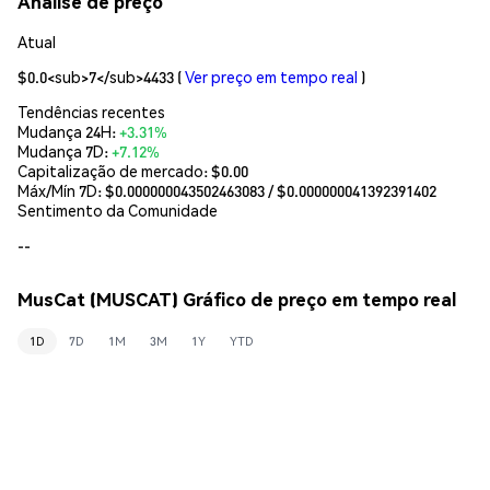
Análise de preço
Atual
$0.0<sub>7</sub>4433
(
Ver preço em tempo real
)
Tendências recentes
Mudança 24H:
+3.31%
Mudança 7D:
+7.12%
Capitalização de mercado:
$0.00
Máx/Mín 7D: $
0.000000043502463083
/ $
0.000000041392391402
Sentimento da Comunidade
--
MusCat (MUSCAT) Gráfico de preço em tempo real
1D
7D
1M
3M
1Y
YTD