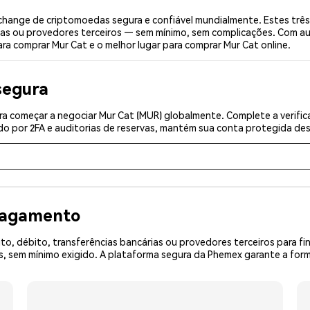
hange de criptomoedas segura e confiável mundialmente. Estes três
ias ou provedores terceiros — sem mínimo, sem complicações. Com aut
ra comprar Mur Cat e o melhor lugar para comprar Mur Cat online.
segura
a começar a negociar Mur Cat (MUR) globalmente. Complete a verifi
o por 2FA e auditorias de reservas, mantém sua conta protegida desd
 pagamento
o, débito, transferências bancárias ou provedores terceiros para f
 sem mínimo exigido. A plataforma segura da Phemex garante a form