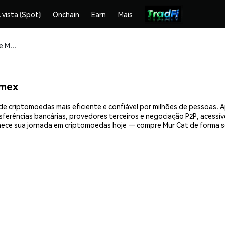
 vista (Spot)
Onchain
Earn
Mais
Compre e armazene Mur Cat (MUR) com segurança
emex
de criptomoedas mais eficiente e confiável por milhões de pessoas.
nsferências bancárias, provedores terceiros e negociação P2P, acessív
ece sua jornada em criptomoedas hoje — compre Mur Cat de forma s