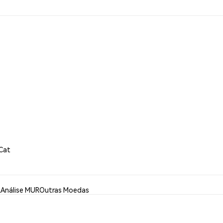
 Cat
R
Análise MUR
Outras Moedas