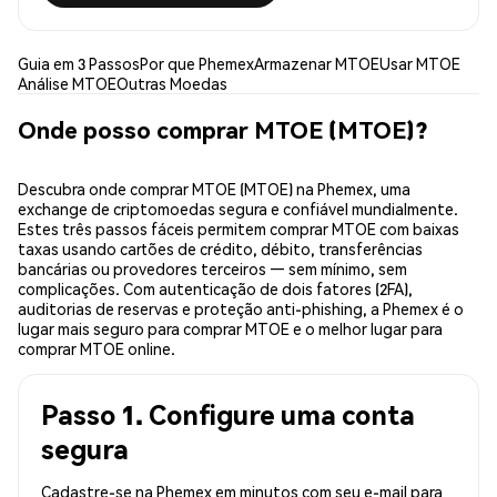
Guia em 3 Passos
Por que Phemex
Armazenar MTOE
Usar MTOE
Análise MTOE
Outras Moedas
Onde posso comprar MTOE (MTOE)?
Descubra onde comprar MTOE (MTOE) na Phemex, uma
exchange de criptomoedas segura e confiável mundialmente.
Estes três passos fáceis permitem comprar MTOE com baixas
taxas usando cartões de crédito, débito, transferências
bancárias ou provedores terceiros — sem mínimo, sem
complicações. Com autenticação de dois fatores (2FA),
auditorias de reservas e proteção anti-phishing, a Phemex é o
lugar mais seguro para comprar MTOE e o melhor lugar para
comprar MTOE online.
Passo 1. Configure uma conta
segura
Cadastre-se na Phemex em minutos com seu e-mail para