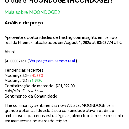
O que é MOONDOGE (MOONDOGE)?
Mais sobre MOONDOGE
Análise de preço
Aproveite oportunidades de trading com insights em tempo
real da Phemex, atualizados em August 1, 2026 at 03:03 AM UTC
Atual
$0.00002161
(
Ver preço em tempo real
)
Tendências recentes
Mudança 24H:
-0.29%
Mudança 7D:
+1.93%
Capitalização de mercado:
$21,299.00
Máx/Mín 7D: $
--
/ $
--
Sentimento da Comunidade
The community sentiment is now Altista. MOONDOGE tem
grande potencial devido à sua comunidade ativa, roadmap
ambicioso e parcerias estratégicas, além do interesse crescente
em memecoins no mercado cripto.