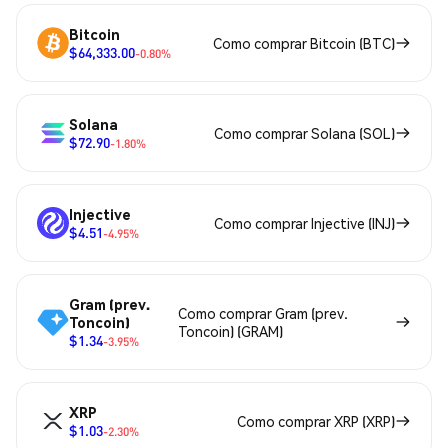
Bitcoin
Como comprar Bitcoin (BTC)
$64,333.00
-0.80%
Solana
Como comprar Solana (SOL)
$72.90
-1.80%
Injective
Como comprar Injective (INJ)
$4.51
-4.95%
Gram (prev.
Como comprar Gram (prev.
Toncoin)
Toncoin) (GRAM)
$1.34
-3.95%
XRP
Como comprar XRP (XRP)
$1.03
-2.30%