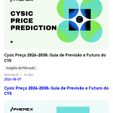
Cysic Preço 2026-2030: Guia de Previsão e Futuro do 
CYS
Insights de Mercado
2026-08-07
|
15-20m
2026-08-07
Cysic Preço 2026-2030: Guia de Previsão e Futuro do
CYS