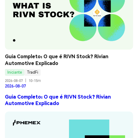
Guia Completo: O que é RIVN Stock? Rivian 
Automotive Explicado
Iniciante
TradFi
2026-08-07
|
10-15m
2026-08-07
Guia Completo: O que é RIVN Stock? Rivian
Automotive Explicado