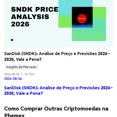
SanDisk (SNDK): Análise de Preço e Previsões 2026–
2030, Vale a Pena?
Insights de Mercado
2026-08-06
|
10-15m
2026-08-06
SanDisk (SNDK): Análise de Preço e Previsões 2026–
2030, Vale a Pena?
Como Comprar Outras Criptomoedas na
Phemex