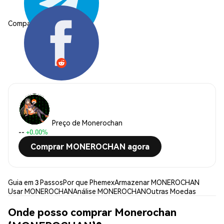
Compartilhar:
Preço de Monerochan
--
+0.00%
Comprar MONEROCHAN agora
Guia em 3 Passos
Por que Phemex
Armazenar MONEROCHAN
Usar MONEROCHAN
Análise MONEROCHAN
Outras Moedas
Onde posso comprar Monerochan