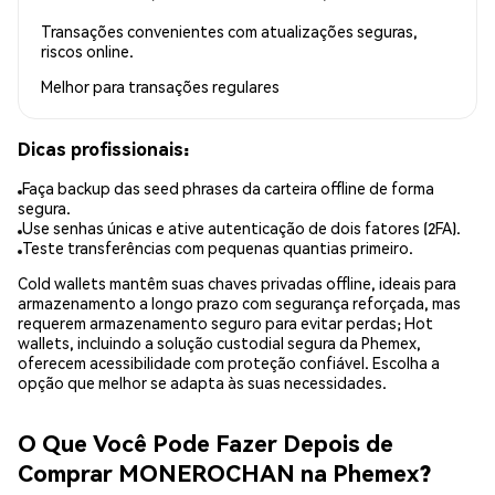
Transações convenientes com atualizações seguras,
riscos online.
Melhor para
transações regulares
Dicas profissionais:
Faça backup das seed phrases da carteira offline de forma
segura.
Use senhas únicas e ative autenticação de dois fatores (2FA).
Teste transferências com pequenas quantias primeiro.
Cold wallets mantêm suas chaves privadas offline, ideais para
armazenamento a longo prazo com segurança reforçada, mas
requerem armazenamento seguro para evitar perdas; Hot
wallets, incluindo a solução custodial segura da Phemex,
oferecem acessibilidade com proteção confiável. Escolha a
opção que melhor se adapta às suas necessidades.
O Que Você Pode Fazer Depois de
Comprar MONEROCHAN na Phemex?