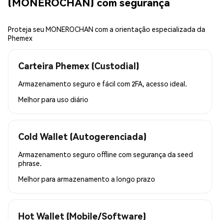
(MONEROCHAN) com segurança
Proteja seu MONEROCHAN com a orientação especializada da
Phemex
Carteira Phemex (Custodial)
Armazenamento seguro e fácil com 2FA, acesso ideal.
Melhor para
uso diário
Cold Wallet (Autogerenciada)
Armazenamento seguro offline com segurança da seed
phrase.
Melhor para
armazenamento a longo prazo
Hot Wallet (Mobile/Software)