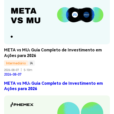
META vs MU: Guia Completo de Investimento em 
Ações para 2026
Intermediário
IA
2026-08-07
|
5-10m
2026-08-07
META vs MU: Guia Completo de Investimento em
Ações para 2026