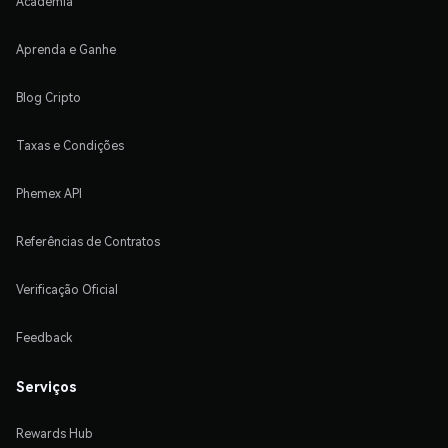
Academia
Aprenda e Ganhe
Blog Cripto
Taxas e Condições
Phemex API
Referências de Contratos
Verificação Oficial
Feedback
Serviços
Rewards Hub