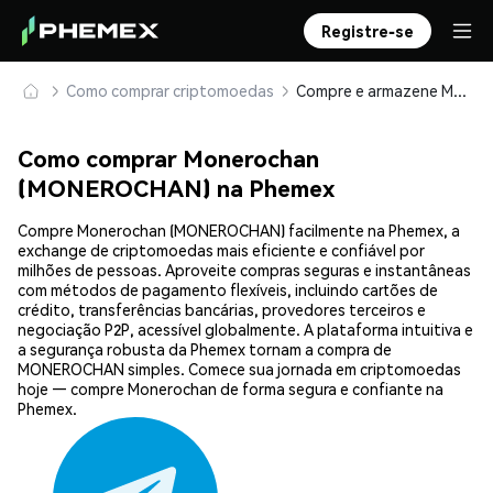
Registre-se
Como comprar criptomoedas
Compre e armazene Monerochan (MONEROCHAN) com segurança
Como comprar Monerochan
(MONEROCHAN) na Phemex
Compre Monerochan (MONEROCHAN) facilmente na Phemex, a
exchange de criptomoedas mais eficiente e confiável por
milhões de pessoas. Aproveite compras seguras e instantâneas
com métodos de pagamento flexíveis, incluindo cartões de
crédito, transferências bancárias, provedores terceiros e
negociação P2P, acessível globalmente. A plataforma intuitiva e
a segurança robusta da Phemex tornam a compra de
MONEROCHAN simples. Comece sua jornada em criptomoedas
hoje — compre Monerochan de forma segura e confiante na
Phemex.