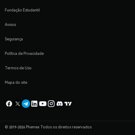
Fundação Estudantil
Avisos
Segurança
Política de Privacidade
Termos de Uso
Mapa do site
© 2019-2026 Phemex Todos os direitos reservados