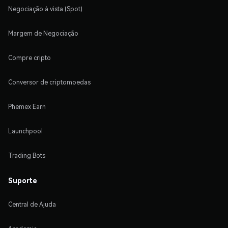
Negociação à vista (Spot)
Margem de Negociação
Compre cripto
Conversor de criptomoedas
Phemex Earn
Launchpool
Trading Bots
Suporte
Central de Ajuda