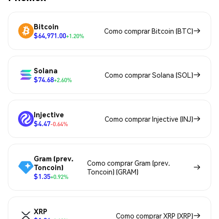
Bitcoin
Como comprar Bitcoin (BTC)
$64,971.00
+1.20%
Solana
Como comprar Solana (SOL)
$74.68
+2.60%
Injective
Como comprar Injective (INJ)
$4.47
-0.64%
Gram (prev.
Como comprar Gram (prev.
Toncoin)
Toncoin) (GRAM)
$1.35
+0.92%
XRP
Como comprar XRP (XRP)