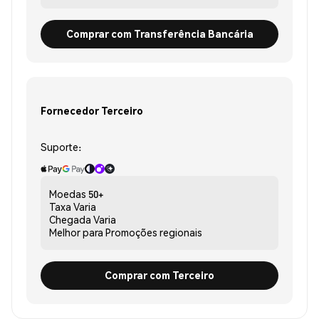
Comprar com Transferência Bancária
Fornecedor Terceiro
Suporte:
Moedas
50+
Taxa
Varia
Chegada
Varia
Melhor para
Promoções regionais
Comprar com Terceiro