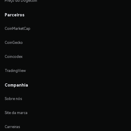
Preço do Dogecoin
Parceiros
CoinMarketCap
CoinGecko
Coincodex
TradingView
Companhia
Sobre nós
Site da marca
Carreiras