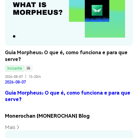
Guia Morpheus: O que é, como funciona e para que 
serve?
Iniciante
IA
2026-08-07
|
15-20m
2026-08-07
Guia Morpheus: O que é, como funciona e para que
serve?
Monerochan (MONEROCHAN) Blog
Mais