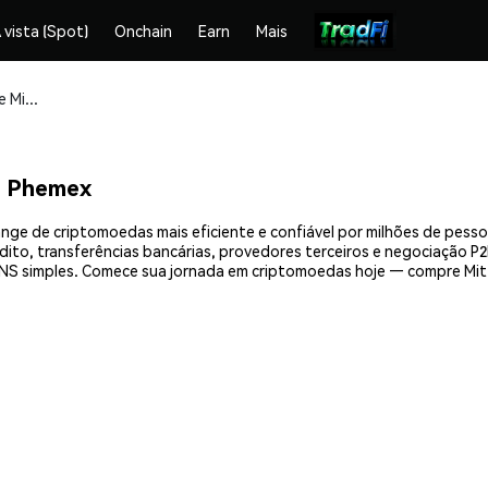
 vista (Spot)
Onchain
Earn
Mais
Compre e armazene Mittens (MITTENS) com segurança
a Phemex
ge de criptomoedas mais eficiente e confiável por milhões de pess
ito, transferências bancárias, provedores terceiros e negociação P2P
S simples. Comece sua jornada em criptomoedas hoje — compre Mitt