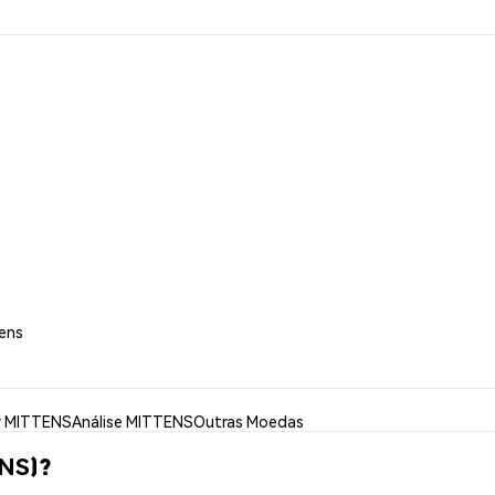
tens
r MITTENS
Análise MITTENS
Outras Moedas
ENS)?