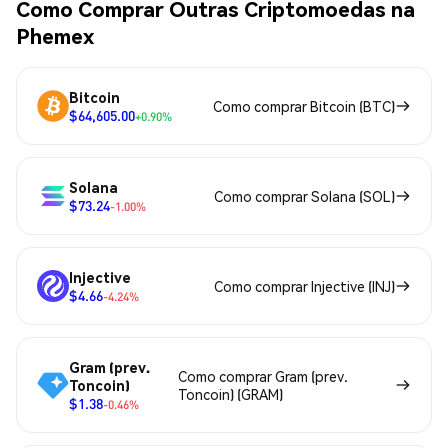
Como Comprar Outras Criptomoedas na
Phemex
Bitcoin
Como comprar Bitcoin (BTC)
$64,605.00
+0.90%
Solana
Como comprar Solana (SOL)
$73.24
-1.00%
Injective
Como comprar Injective (INJ)
$4.66
-4.24%
Gram (prev.
Como comprar Gram (prev.
Toncoin)
Toncoin) (GRAM)
$1.38
-0.46%