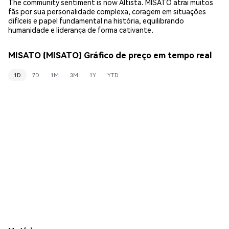
The community sentiment is now Altista. MISATO atrai muitos
fãs por sua personalidade complexa, coragem em situações
difíceis e papel fundamental na história, equilibrando
humanidade e liderança de forma cativante.
MISATO (MISATO) Gráfico de preço em tempo real
1D
7D
1M
3M
1Y
YTD