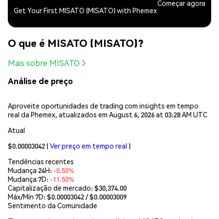
Começar agora
Get Your First MISATO (MISATO) with Phemex
O que é MISATO (MISATO)?
Mais sobre MISATO
Análise de preço
Aproveite oportunidades de trading com insights em tempo
real da Phemex, atualizados em August 6, 2026 at 03:28 AM UTC
Atual
$0.00003042
(
Ver preço em tempo real
)
Tendências recentes
Mudança 24H:
-0.50%
Mudança 7D:
-11.50%
Capitalização de mercado:
$30,374.00
Máx/Mín 7D: $
0.00003042
/ $
0.00003009
Sentimento da Comunidade