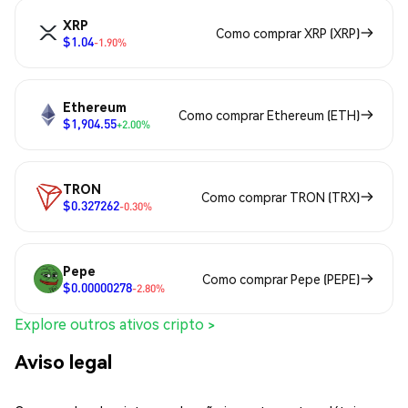
XRP
Como comprar XRP (XRP)
$1.04
-1.90%
Ethereum
Como comprar Ethereum (ETH)
$1,904.55
+2.00%
TRON
Como comprar TRON (TRX)
$0.327262
-0.30%
Pepe
Como comprar Pepe (PEPE)
$0.00000278
-2.80%
Explore outros ativos cripto >
Aviso legal