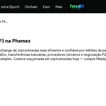
 vista (Spot)
Onchain
Earn
Mais
Compre e armazene Milady Wif Hat (LADYF) com segurança
F) na Phemex
xchange de criptomoedas mais eficiente e confiável por milhões de 
ito, transferências bancárias, provedores terceiros e negociação P2P
imples. Comece sua jornada em criptomoedas hoje — compre Milady 