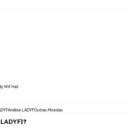
dy Wif Hat
ADYF
Análise LADYF
Outras Moedas
 (LADYF)?