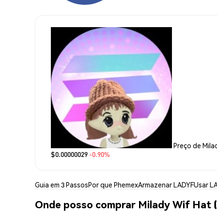
Preço de Mila
$0.00000029
-0.90%
Guia em 3 Passos
Por que Phemex
Armazenar LADYF
Usar L
Onde posso comprar Milady Wif Hat