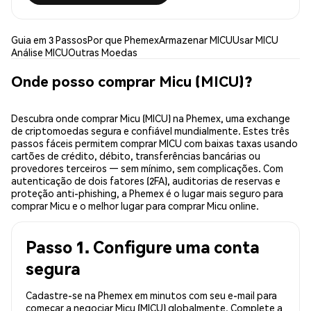
Guia em 3 Passos
Por que Phemex
Armazenar MICU
Usar MICU
Análise MICU
Outras Moedas
Onde posso comprar Micu (MICU)?
Descubra onde comprar Micu (MICU) na Phemex, uma exchange
de criptomoedas segura e confiável mundialmente. Estes três
passos fáceis permitem comprar MICU com baixas taxas usando
cartões de crédito, débito, transferências bancárias ou
provedores terceiros — sem mínimo, sem complicações. Com
autenticação de dois fatores (2FA), auditorias de reservas e
proteção anti-phishing, a Phemex é o lugar mais seguro para
comprar Micu e o melhor lugar para comprar Micu online.
Passo 1. Configure uma conta
segura
Cadastre-se na Phemex em minutos com seu e-mail para
começar a negociar Micu (MICU) globalmente. Complete a