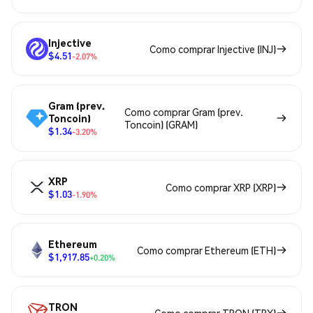
Injective
Como comprar Injective (INJ)
$4.51
-2.07%
Gram (prev.
Como comprar Gram (prev.
Toncoin)
Toncoin) (GRAM)
$1.34
-3.20%
XRP
Como comprar XRP (XRP)
$1.03
-1.90%
Ethereum
Como comprar Ethereum (ETH)
$1,917.85
+0.20%
TRON