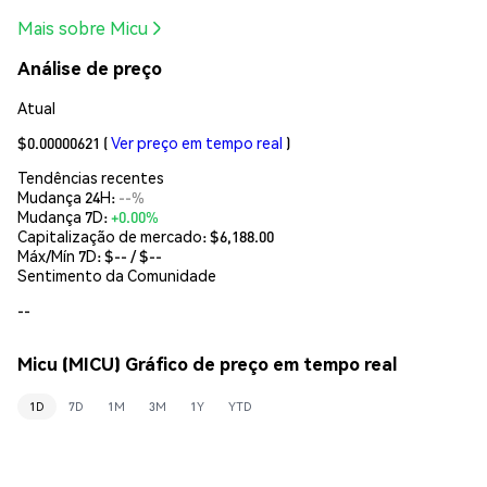
Mais sobre Micu
Análise de preço
Atual
$0.00000621
(
Ver preço em tempo real
)
Tendências recentes
Mudança 24H:
--%
Mudança 7D:
+0.00%
Capitalização de mercado:
$6,188.00
Máx/Mín 7D: $
--
/ $
--
Sentimento da Comunidade
--
Micu (MICU) Gráfico de preço em tempo real
1D
7D
1M
3M
1Y
YTD