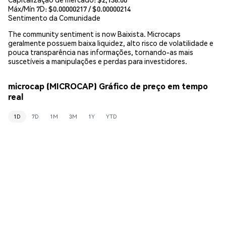
Máx/Mín 7D: $
0.00000217
/ $
0.00000214
Sentimento da Comunidade
The community sentiment is now Baixista. Microcaps
geralmente possuem baixa liquidez, alto risco de volatilidade e
pouca transparência nas informações, tornando-as mais
suscetíveis a manipulações e perdas para investidores.
microcap (MICROCAP) Gráfico de preço em tempo
real
1D
7D
1M
3M
1Y
YTD