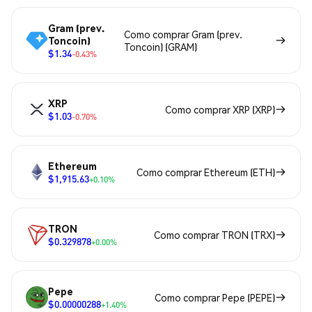
Gram (prev.
Como comprar Gram (prev.
Toncoin)
Toncoin) (GRAM)
$1.34
-0.43%
XRP
Como comprar XRP (XRP)
$1.03
-0.70%
Ethereum
Como comprar Ethereum (ETH)
$1,915.63
+0.10%
TRON
Como comprar TRON (TRX)
$0.329878
+0.00%
Pepe
Como comprar Pepe (PEPE)
$0.00000288
+1.40%