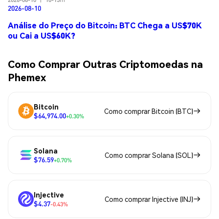
2026-08-10
Análise do Preço do Bitcoin: BTC Chega a US$70K
ou Cai a US$60K?
Como Comprar Outras Criptomoedas na
Phemex
Bitcoin
Como comprar Bitcoin (BTC)
$64,974.00
+0.30%
Solana
Como comprar Solana (SOL)
$76.59
+0.70%
Injective
Como comprar Injective (INJ)
$4.37
-0.43%