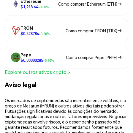
Ethereum
Como comprar Ethereum (ETH)
$1,918.64
+0.00%
TRON
Como comprar TRON (TRX)
$0.328784
+0.20%
Pepe
Como comprar Pepe (PEPE)
$0.00000285
+0.70%
Explore outros ativos cripto >
Aviso legal
Os mercados de criptomoedas são inerentemente voláteis, e o
preço de Metarun (MRUN) e outros ativos digitais pode sofrer
flutuações significativas devido às condições do mercado,
mudanças regulatórias e outros fatores imprevisíveis. Negociar
criptomoedas envolve riscos, e o desempenho passado não
garante resultados futuros. Recomendamos fortemente que
você faça uma pesquisa completa, implemente estratégias de