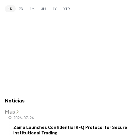
1D
7D
1M
3M
1Y
YTD
Notícias
Mais
2026-07-24
Zama Launches Confidential RFQ Protocol for Secure
Institutional Trading