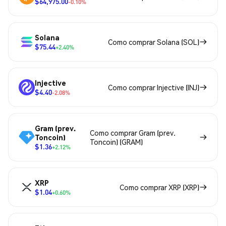
$64,975.00
-0.10%
Solana
Como comprar Solana (SOL)
$75.44
+2.40%
Injective
Como comprar Injective (INJ)
$4.40
-2.08%
Gram (prev.
Como comprar Gram (prev.
Toncoin)
Toncoin) (GRAM)
$1.36
+2.12%
XRP
Como comprar XRP (XRP)
$1.04
+0.60%