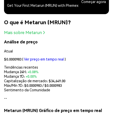
Começar agora
Get Your First Metarun (MRUN) with Phemex
O que é Metarun (MRUN)?
Mais sobre Metarun
Análise de preço
Atual
$0.0000983
(
Ver preço em tempo real
)
Tendências recentes
Mudança 24H:
+0.08%
Mudança 7D:
+0.00%
Capitalização de mercado:
$34,649.00
Máx/Mín 7D: $
0.0000983
/ $
0.0000983
Sentimento da Comunidade
--
Metarun (MRUN) Gráfico de preço em tempo real