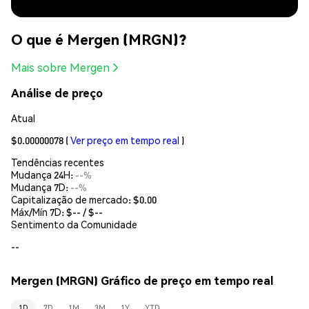
O que é Mergen (MRGN)?
Mais sobre Mergen
Análise de preço
Atual
$0.00000078
(
Ver preço em tempo real
)
Tendências recentes
Mudança 24H:
--%
Mudança 7D:
--%
Capitalização de mercado:
$0.00
Máx/Mín 7D: $
--
/ $
--
Sentimento da Comunidade
--
Mergen (MRGN) Gráfico de preço em tempo real
1D
7D
1M
3M
1Y
YTD