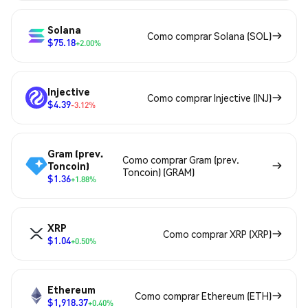
Solana
Como comprar Solana (SOL)
$75.18
+2.00%
Injective
Como comprar Injective (INJ)
$4.39
-3.12%
Gram (prev.
Como comprar Gram (prev.
Toncoin)
Toncoin) (GRAM)
$1.36
+1.88%
XRP
Como comprar XRP (XRP)
$1.04
+0.50%
Ethereum
Como comprar Ethereum (ETH)
$1,918.37
+0.40%