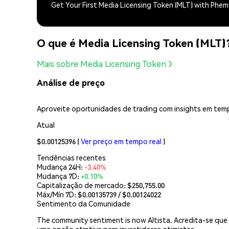
Get Your First Media Licensing Token (MLT) with Phe
O que é Media Licensing Token (MLT)
Mais sobre Media Licensing Token
Análise de preço
Aproveite oportunidades de trading com insights em temp
Atual
$0.00125396
(
Ver preço em tempo real
)
Tendências recentes
Mudança 24H:
-3.40%
Mudança 7D:
+0.10%
Capitalização de mercado:
$250,755.00
Máx/Mín 7D: $
0.00135739
/ $
0.00124022
Sentimento da Comunidade
The community sentiment is now Altista. Acredita-se que
uma opção atrativa para investidores otimistas.