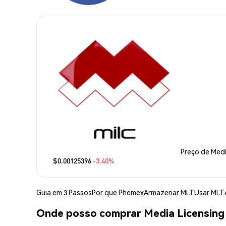
Preço de Medi
$0.00125396
-3.40%
Guia em 3 Passos
Por que Phemex
Armazenar MLT
Usar MLT
Onde posso comprar Media Licensing