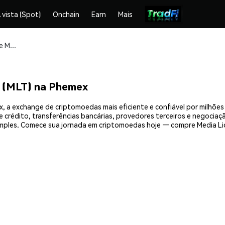
 vista (Spot)
Onchain
Earn
Mais
Compre e armazene Media Licensing Token (MLT) com segurança
 (MLT) na Phemex
, a exchange de criptomoedas mais eficiente e confiável por milhõe
crédito, transferências bancárias, provedores terceiros e negociação
mples. Comece sua jornada em criptomoedas hoje — compre Media Lic