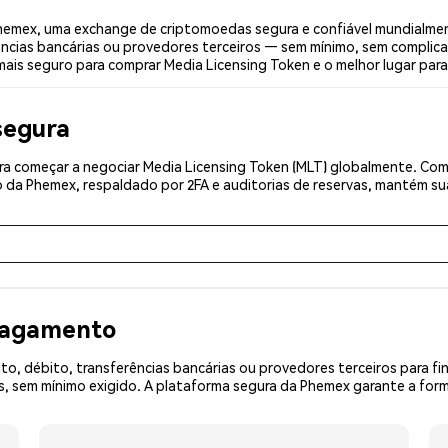
hemex, uma exchange de criptomoedas segura e confiável mundialmen
ências bancárias ou provedores terceiros — sem mínimo, sem complica
mais seguro para comprar Media Licensing Token e o melhor lugar par
segura
a começar a negociar Media Licensing Token (MLT) globalmente. Comp
 da Phemex, respaldado por 2FA e auditorias de reservas, mantém sua
 pagamento
o, débito, transferências bancárias ou provedores terceiros para f
 sem mínimo exigido. A plataforma segura da Phemex garante a forma