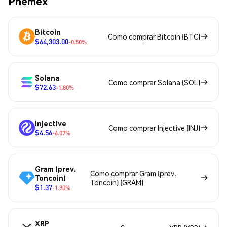
Phemex
Bitcoin
Como comprar Bitcoin (BTC)
$64,303.00
-0.50%
Solana
Como comprar Solana (SOL)
$72.63
-1.80%
Injective
Como comprar Injective (INJ)
$4.56
-6.07%
Gram (prev.
Como comprar Gram (prev.
Toncoin)
Toncoin) (GRAM)
$1.37
-1.90%
XRP