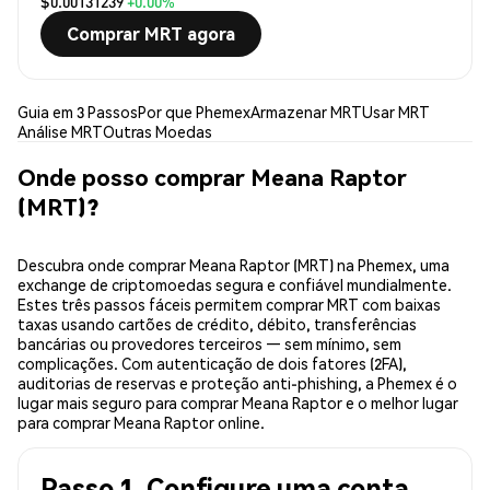
$0.00131239
+0.00%
Comprar MRT agora
Guia em 3 Passos
Por que Phemex
Armazenar MRT
Usar MRT
Análise MRT
Outras Moedas
Onde posso comprar Meana Raptor
(MRT)?
Descubra onde comprar Meana Raptor (MRT) na Phemex, uma
exchange de criptomoedas segura e confiável mundialmente.
Estes três passos fáceis permitem comprar MRT com baixas
taxas usando cartões de crédito, débito, transferências
bancárias ou provedores terceiros — sem mínimo, sem
complicações. Com autenticação de dois fatores (2FA),
auditorias de reservas e proteção anti-phishing, a Phemex é o
lugar mais seguro para comprar Meana Raptor e o melhor lugar
para comprar Meana Raptor online.
Passo 1. Configure uma conta