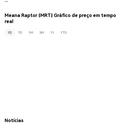
--
Meana Raptor (MRT) Gráfico de preço em tempo
real
1D
7D
1M
3M
1Y
YTD
Notícias