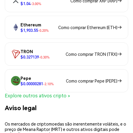
Como comprar XRP (XRP)
$1.04
-3.00%
Ethereum
Como comprar Ethereum (ETH)
$1,903.55
-0.20%
TRON
Como comprar TRON (TRX)
$0.327139
-0.30%
Pepe
Como comprar Pepe (PEPE)
$0.00000281
-2.10%
Explore outros ativos cripto >
Aviso legal
Os mercados de criptomoedas são inerentemente voláteis, e o
preço de Meana Raptor (MRT) e outros ativos digitais pode