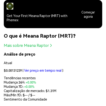
Começar
Get Your First Meana Raptor (MRT) with
agora
Phemex
O que é Meana Raptor (MRT)?
Mais sobre Meana Raptor
Análise de preço
Atual
$0.00131239
(
Ver preço em tempo real
)
Tendências recentes
Mudança 24H:
+0.00%
Mudança 7D:
+0.00%
Capitalização de mercado:
$1.31M
Máx/Mín 7D: $
--
/ $
--
Sentimento da Comunidade