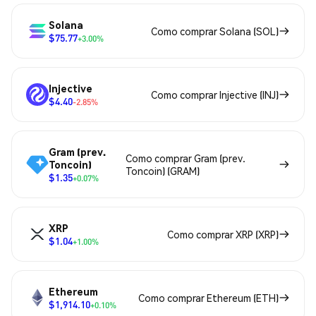
Solana
Como comprar Solana (SOL)
$75.77
+3.00%
Injective
Como comprar Injective (INJ)
$4.40
-2.85%
Gram (prev.
Como comprar Gram (prev.
Toncoin)
Toncoin) (GRAM)
$1.35
+0.07%
XRP
Como comprar XRP (XRP)
$1.04
+1.00%
Ethereum
Como comprar Ethereum (ETH)
$1,914.10
+0.10%