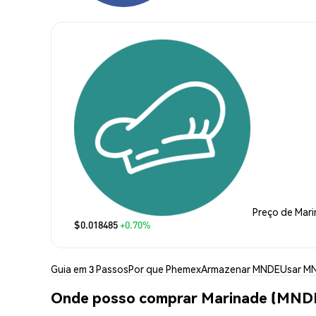
Preço de Mar
$0.018485
+0.70%
Guia em 3 Passos
Por que Phemex
Armazenar MNDE
Usar M
Onde posso comprar Marinade (MND