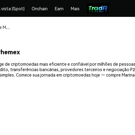
 vista (Spot)
Onchain
Earn
Mais
Compre e armazene Marinade (MNDE) com segurança
Phemex
 de criptomoedas mais eficiente e confiável por milhões de pessoa
ito, transferências bancárias, provedores terceiros e negociação P2P
imples. Comece sua jornada em criptomoedas hoje — compre Marinad