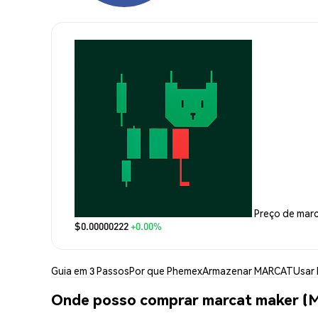
Preço de mar
$0.00000222
+0.00%
Guia em 3 Passos
Por que Phemex
Armazenar MARCAT
Usar
Onde posso comprar marcat maker 