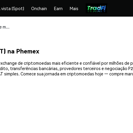
 vista (Spot)
Onchain
Earn
Mais
Compre e armazene marcat maker (MARCAT) com segurança
T) na Phemex
xchange de criptomoedas mais eficiente e confiável por milhões de 
ito, transferências bancárias, provedores terceiros e negociação P2P
 simples. Comece sua jornada em criptomoedas hoje — compre marca