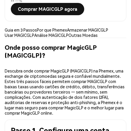
--
--%
Comprar MAGICGLP agora
Guia em 3 Passos
Por que Phemex
Armazenar MAGICGLP
Usar MAGICGLP
Análise MAGICGLP
Outras Moedas
Onde posso comprar MagicGLP
(MAGICGLP)?
Descubra onde comprar MagicGLP (MAGICGLP) na Phemex, uma
exchange de criptomoedas segura e confiável mundialmente.
Estes três passos fáceis permitem comprar MAGICGLP com
baixas taxas usando cartões de crédito, débito, transferências
bancárias ou provedores terceiros — sem mínimo, sem
complicações. Com autenticação de dois fatores (2FA),
auditorias de reservas e proteção anti-phishing, a Phemex é o
lugar mais seguro para comprar MagicGLP e o melhor lugar para
comprar MagicGLP online.
Passo 1. Configure uma conta