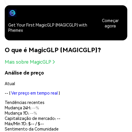
Começar
Get Your First MagicGLP (MAGICGLP) with
agora
Phemex
O que é MagicGLP (MAGICGLP)?
Mais sobre MagicGLP
Análise de preço
Atual
--
(
Ver preço em tempo real
)
Tendências recentes
Mudança 24H:
--%
Mudança 7D:
--%
Capitalização de mercado:
--
Máx/Mín 7D: $
--
/ $
--
Sentimento da Comunidade