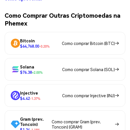
Como Comprar Outras Criptomoedas na
Phemex
Bitcoin
Como comprar Bitcoin (BTC)
$64,768.00
-0.20%
Solana
Como comprar Solana (SOL)
$76.38
+2.00%
Injective
Como comprar Injective (INJ)
$4.42
-1.37%
Gram (prev.
Como comprar Gram (prev.
Toncoin)
Toncoin) (GRAM)
$1.34
-1.18%