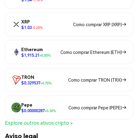
XRP
Como comprar XRP (XRP)
$1.03
-0.20%
Ethereum
Como comprar Ethereum (ETH)
$1,915.21
+0.00%
TRON
Como comprar TRON (TRX)
$0.329537
+0.70%
Pepe
Como comprar Pepe (PEPE)
$0.00000287
+0.30%
Explore outros ativos cripto >
Aviso legal