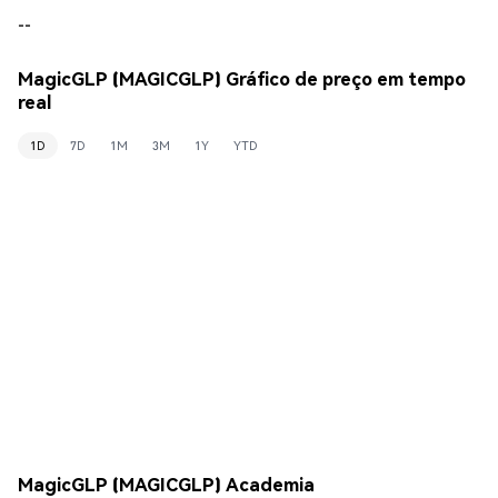
--
MagicGLP (MAGICGLP) Gráfico de preço em tempo
real
1D
7D
1M
3M
1Y
YTD
MagicGLP (MAGICGLP) Academia